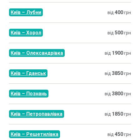
Київ
–
Лубни
400
від
грн
Київ
–
Хорол
500
від
грн
Київ
–
Олександрівка
1900
від
грн
Київ
–
Гданськ
3850
від
грн
Київ
–
Познань
3800
від
грн
Київ
–
Петропавлівка
1850
від
грн
Київ
–
Решетилівка
450
від
грн