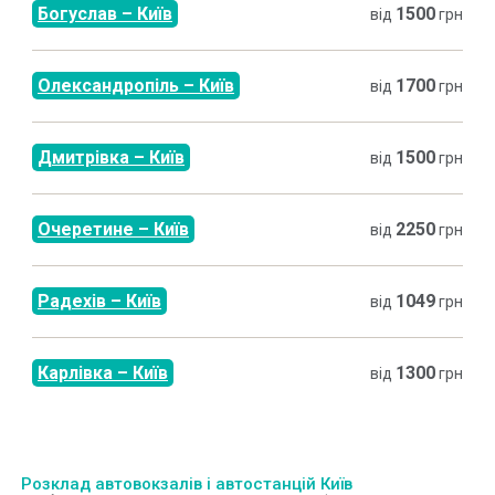
Богуслав
–
Київ
1500
від
грн
Олександропіль
–
Київ
1700
від
грн
Дмитрівка
–
Київ
1500
від
грн
Очеретине
–
Київ
2250
від
грн
Радехів
–
Київ
1049
від
грн
Карлівка
–
Київ
1300
від
грн
Розклад автовокзалів і автостанцій Київ