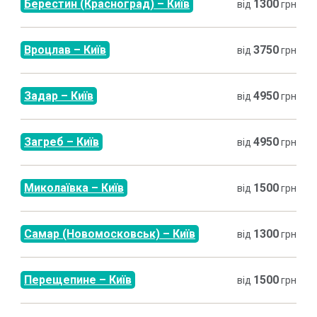
Берестин (Красноград)
–
Київ
1300
від
грн
Вроцлав
–
Київ
3750
від
грн
Задар
–
Київ
4950
від
грн
Загреб
–
Київ
4950
від
грн
Миколаївка
–
Київ
1500
від
грн
Самар (Новомосковськ)
–
Київ
1300
від
грн
Перещепине
–
Київ
1500
від
грн