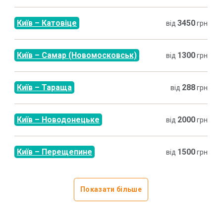
Київ
–
Катовіце
3450
від
грн
Київ
–
Самар (Новомосковськ)
1300
від
грн
Київ
–
Тараща
288
від
грн
Київ
–
Новодонецьке
2000
від
грн
Київ
–
Перещепине
1500
від
грн
Показати більше