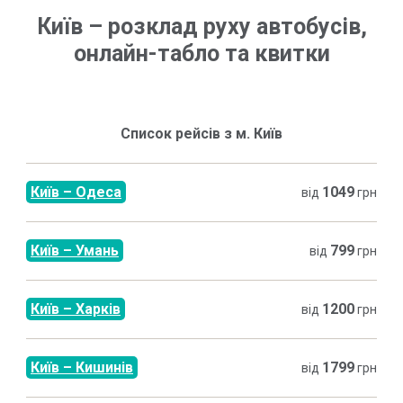
Київ
–
розклад руху автобусів,
онлайн-табло та квитки
Список рейсів з м.
Київ
Київ
–
Одеса
1049
від
грн
Київ
–
Умань
799
від
грн
Київ
–
Харків
1200
від
грн
Київ
–
Кишинів
1799
від
грн