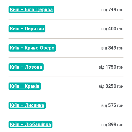
Київ
–
Біла Церква
749
від
грн
Київ
–
Пирятин
400
від
грн
Київ
–
Криве Озеро
849
від
грн
Київ
–
Лозова
1750
від
грн
Київ
–
Краків
3250
від
грн
Київ
–
Лисянка
575
від
грн
Київ
–
Любашівка
899
від
грн