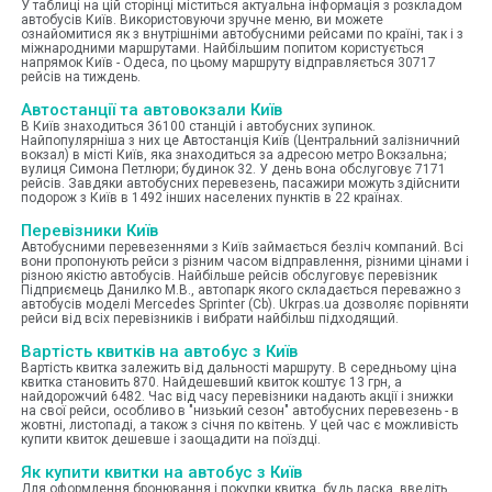
У таблиці на цій сторінці міститься актуальна інформація з розкладом
автобусів Київ. Використовуючи зручне меню, ви можете
ознайомитися як з внутрішніми автобусними рейсами по країні, так і з
міжнародними маршрутами. Найбільшим попитом користується
напрямок Київ - Одеса, по цьому маршруту відправляється 30717
рейсів на тиждень.
Автостанції та автовокзали Київ
В Київ знаходиться 36100 станцій і автобусних зупинок.
Найпопулярніша з них це Автостанція Київ (Центральний залізничний
вокзал) в місті Київ, яка знаходиться за адресою метро Вокзальна;
вулиця Симона Петлюри; будинок 32. У день вона обслуговує 7171
рейсів. Завдяки автобусних перевезень, пасажири можуть здійснити
подорож з Київ в 1492 інших населених пунктів в 22 країнах.
Перевізники Київ
Автобусними перевезеннями з Київ займається безліч компаний. Всі
вони пропонують рейси з різним часом відправлення, різними цінами і
різною якістю автобусів. Найбільше рейсів обслуговує перевізник
Підприємець Данилко М.В., автопарк якого складається переважно з
автобусів моделі Mercedes Sprinter (Cb). Ukrpas.ua дозволяє порівняти
рейси від всіх перевізників і вибрати найбільш підходящий.
Вартість квитків на автобус з Київ
Вартість квитка залежить від дальності маршруту. В середньому ціна
квитка становить 870. Найдешевший квиток коштує 13 грн, а
найдорожчий 6482. Час від часу перевізники надають акції і знижки
на свої рейси, особливо в "низький сезон" автобусних перевезень - в
жовтні, листопаді, а також з січня по квітень. У цей час є можливість
купити квиток дешевше і заощадити на поїздці.
Як купити квитки на автобус з Київ
Для оформлення бронювання і покупки квитка, будь ласка, введіть