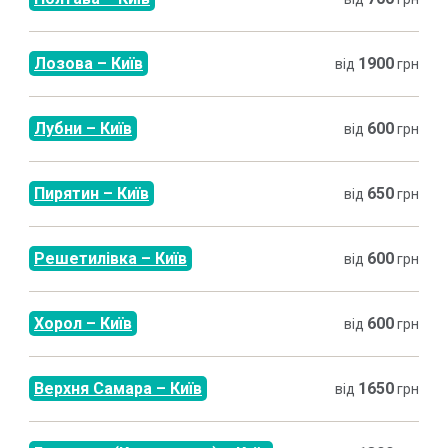
Лозова
–
Київ
1900
від
грн
Лубни
–
Київ
600
від
грн
Пирятин
–
Київ
650
від
грн
Решетилівка
–
Київ
600
від
грн
Хорол
–
Київ
600
від
грн
Верхня Самара
–
Київ
1650
від
грн