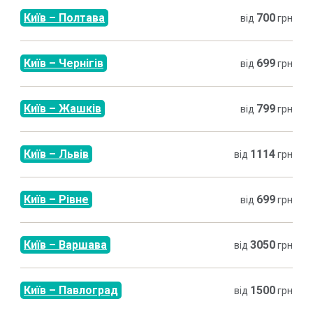
Київ
–
Полтава
700
від
грн
Київ
–
Чернігів
699
від
грн
Київ
–
Жашків
799
від
грн
Київ
–
Львів
1114
від
грн
Київ
–
Рівне
699
від
грн
Київ
–
Варшава
3050
від
грн
Київ
–
Павлоград
1500
від
грн