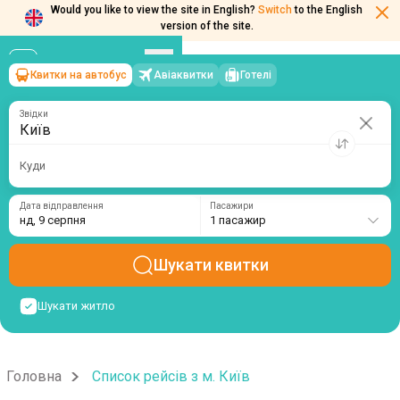
Would you like to view the site in English?
Switch
to the English
version of the site.
Квитки на автобус
Авіаквитки
Готелі
Київ
→
нд, 9 серпня
/
1 пасажир
Звідки
Куди
Дата відправлення
Пасажири
нд, 9 серпня
1 пасажир
Шукати квитки
Шукати житло
Головна
Список рейсів з м. Київ