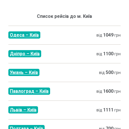
Список рейсів до м.
Київ
Одеса
–
Київ
1049
від
грн
Дніпро
–
Київ
1100
від
грн
Умань
–
Київ
500
від
грн
Павлоград
–
Київ
1600
від
грн
Львів
–
Київ
1111
від
грн
Полтава
–
Київ
700
від
грн