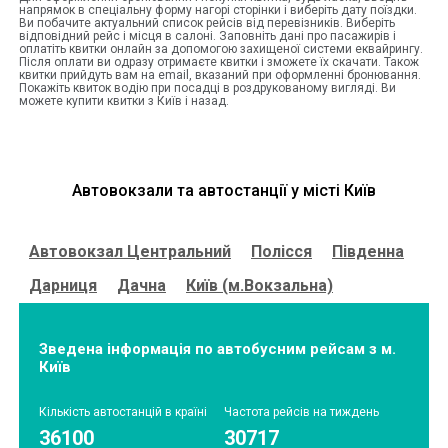
напрямок в спеціальну форму нагорі сторінки і виберіть дату поїздки.
Ви побачите актуальний список рейсів від перевізників. Виберіть
відповідний рейс і місця в салоні. Заповніть дані про пасажирів і
оплатіть квитки онлайн за допомогою захищеної системи еквайрингу.
Після оплати ви одразу отримаєте квитки і зможете їх скачати. Також
квитки прийдуть вам на email, вказаний при оформленні бронювання.
Покажіть квиток водію при посадці в роздрукованому вигляді. Ви
можете купити квитки з Київ і назад.
Автовокзали та автостанції у місті
Київ
Автовокзал
Центральний
Полісся
Південна
Дарниця
Дачна
Київ (м.Вокзальна)
Зведена інформація по автобусним рейсам з м.
Київ
Кількість автостанцій в країні
Частота рейсів на тиждень
36100
30717