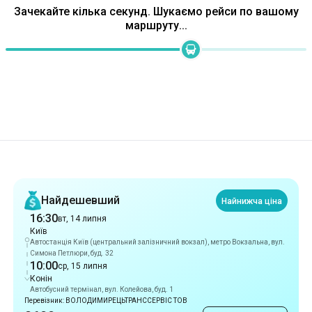
Рекомендації
Найдешевший
Найнижча ціна
16:30
вт, 14 липня
Київ
Автостанція Київ (центральний залізничний вокзал), метро Вокзальна, вул.
Симона Петлюри, буд. 32
10:00
ср, 15 липня
Конін
Автобусний термінал, вул. Колейова, буд. 1
Перевізник: ВОЛОДИМИРЕЦЬТРАНССЕРВІС ТОВ
3600 грн
Вибрати цей рейс
Найшвидший
18 год 30 хв
16:30
вт, 14 липня