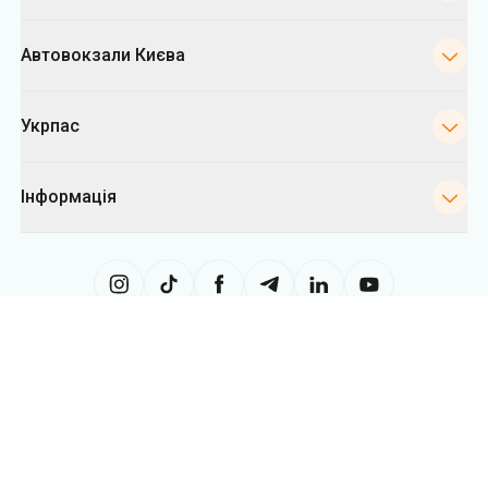
Інформація
Сайт використовує інформацію з файлів «cookies», зокрема, з метою
збору статистики, аналізу даних про поведінку користувачів, а також у
рекламних цілях. Ми можемо використовувати інформацію, щоб
показувати вам релевантний контент на сайті. Ви можете змінити
налаштування cookies у вашому браузері. Зміна налаштувань може
обмежити функціональність сайту.
Укрпас
2026
,