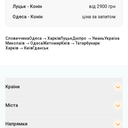
Словаччина
Одеса → Харків
Луцьк
Дніпро → Умань
Україна
Миколаїв → Одеса
Житомир
Київ → Татарбунари
Харків → Київ
Гданськ
Категорії
Країни
Міста
Напрямки
Автовокзали Києва
Укрпас