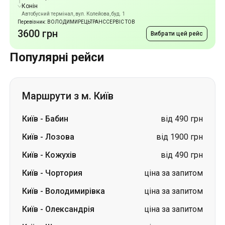
Маршрути з м. Київ
Київ
-
Бабин
від 490 грн
Київ
-
Лозова
від 1900 грн
Київ
-
Кожухів
від 490 грн
Київ
-
Чортория
ціна за запитом
Київ
-
Володимирівка
ціна за запитом
Київ
-
Олександрія
ціна за запитом
Київ
-
Шостка
ціна за запитом
Київ
-
Леухи
ціна за запитом
Київ
-
Знам'янка
ціна за запитом
Київ
-
Шахтарське
ціна за