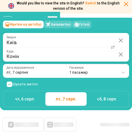
Would you like to view the site in English?
Switch
to the English
version of the site.
Квитки на автобус
Авіаквитки
Готелі
Київ
→
Конін
пт, 7 серпня
/
1 пасажир
Звідки
Куди
Дата відправлення
Пасажири
пт, 7 серпня
1 пасажир
Шукати житло
чт, 6 серп.
пт, 7 серп.
сб, 8 серп.
Спочатку дешеві
Фільтри