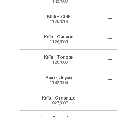
1142/003
Київ - Узин
—
1136/014
Київ - Синява
—
1126/009
Київ - Топори
—
1120/003
Київ - Леухи
—
1142/004
Київ - Ставище
—
1027/007