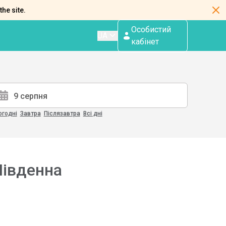
the site.
Особистий
UA
кабінет
огодні
Завтра
Післязавтра
Всі дні
Південна