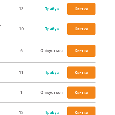
13
Прибув
Квитки
"
10
Прибув
Квитки
6
Очікується
Квитки
11
Прибув
Квитки
1
Очікується
Квитки
13
Прибув
Квитки