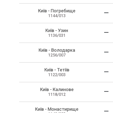
Київ - Погребище
—
1144/013
Київ - Узин
—
1136/031
Київ - Володарка
—
1256/007
Київ - Тетіїв
—
1122/003
Київ - Калинове
—
1118/012
Київ - Монастирище
—