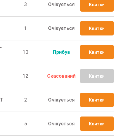
3
Очікується
Квитки
1
Очікується
Квитки
"
10
Прибув
Квитки
12
Скасований
Квитки
АТ
2
Очікується
Квитки
5
Очікується
Квитки