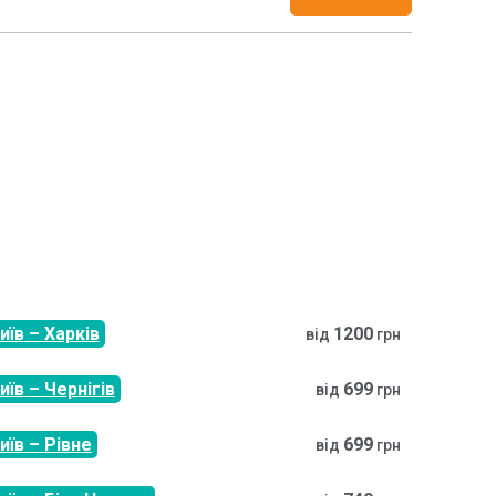
иїв
–
Харків
1200
від
грн
иїв
–
Чернігів
699
від
грн
иїв
–
Рівне
699
від
грн