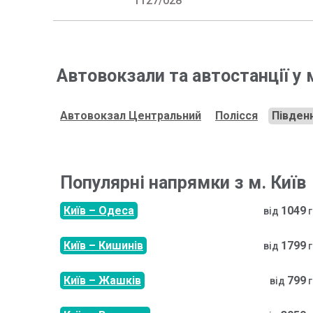
1127/028
Автовокзали та автостанції у 
Автовокзал
Центральний
Полісся
Півден
Популярні напрямки з м.
Київ
Київ
–
Одеса
1049
від
Київ
–
Кишинів
1799
від
Київ
–
Жашків
799
від