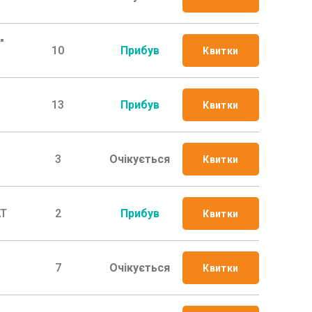
"
10
Прибув
Квитки
13
Прибув
Квитки
3
Очікується
Квитки
АТ
2
Прибув
Квитки
7
Очікується
Квитки