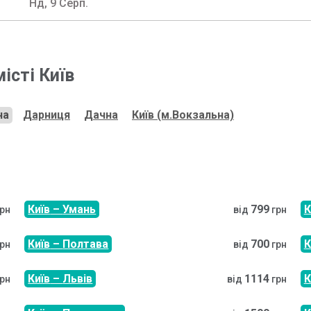
Нд, 9 Серп.
місті
Київ
на
Дарниця
Дачна
Київ (м.Вокзальна)
Київ
–
Умань
799
К
грн
від
грн
Київ
–
Полтава
700
К
грн
від
грн
Київ
–
Львів
1114
К
грн
від
грн