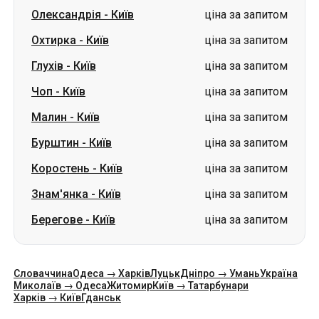
Олександрія
-
Київ
ціна за запитом
Охтирка
-
Київ
ціна за запитом
Глухів
-
Київ
ціна за запитом
Чоп
-
Київ
ціна за запитом
Малин
-
Київ
ціна за запитом
Бурштин
-
Київ
ціна за запитом
Коростень
-
Київ
ціна за запитом
Знам'янка
-
Київ
ціна за запитом
Берегове
-
Київ
ціна за запитом
Словаччина
Одеса → Харків
Луцьк
Дніпро → Умань
Україна
Миколаїв → Одеса
Житомир
Київ → Татарбунари
Харків → Київ
Гданськ