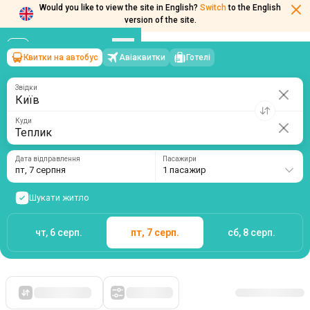
Would you like to view the site in English?
Switch
to the English
Квитки на автобус
Авіаквитки
Готелі
Київ
→
Теплик
version of the site.
пт, 7 серпня
/
1 пасажир
Звідки
Куди
Дата відправлення
Пасажири
пт, 7 серпня
1 пасажир
Шукати житло
чт, 6 серп.
пт, 7 серп.
сб, 8 серп.