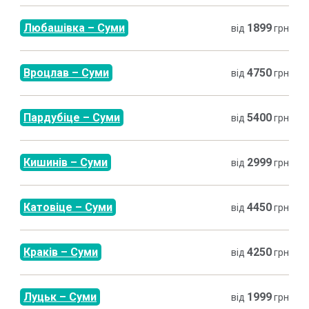
Любашівка
–
Суми
1899
від
грн
Вроцлав
–
Суми
4750
від
грн
Пардубіце
–
Суми
5400
від
грн
Кишинів
–
Суми
2999
від
грн
Катовіце
–
Суми
4450
від
грн
Краків
–
Суми
4250
від
грн
Луцьк
–
Суми
1999
від
грн