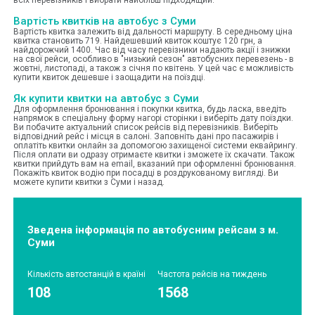
Вартість квитків на автобус з Суми
Вартість квитка залежить від дальності маршруту. В середньому ціна
квитка становить 719. Найдешевший квиток коштує 120 грн, а
найдорожчий 1400. Час від часу перевізники надають акції і знижки
на свої рейси, особливо в "низький сезон" автобусних перевезень - в
жовтні, листопаді, а також з січня по квітень. У цей час є можливість
купити квиток дешевше і заощадити на поїздці.
Як купити квитки на автобус з Суми
Для оформлення бронювання і покупки квитка, будь ласка, введіть
напрямок в спеціальну форму нагорі сторінки і виберіть дату поїздки.
Ви побачите актуальний список рейсів від перевізників. Виберіть
відповідний рейс і місця в салоні. Заповніть дані про пасажирів і
оплатіть квитки онлайн за допомогою захищеної системи еквайрингу.
Після оплати ви одразу отримаєте квитки і зможете їх скачати. Також
квитки прийдуть вам на email, вказаний при оформленні бронювання.
Покажіть квиток водію при посадці в роздрукованому вигляді. Ви
можете купити квитки з Суми і назад.
Зведена інформація по автобусним рейсам з м.
Суми
Кількість автостанцій в країні
Частота рейсів на тиждень
108
1568