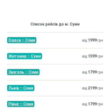
Список рейсів до м.
Суми
Одеса
–
Суми
1999
від
грн
Житомир
–
Суми
1599
від
грн
Звягель
–
Суми
1799
від
грн
Львів
–
Суми
2199
від
грн
Рівне
–
Суми
1799
від
грн