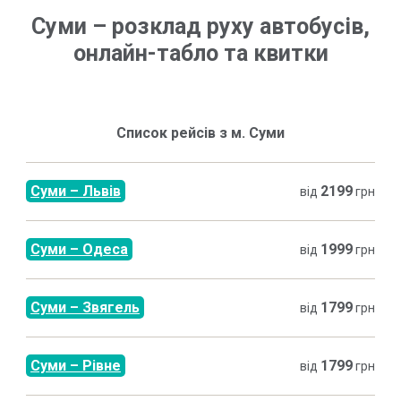
Суми
–
розклад руху автобусів,
онлайн-табло та квитки
Список рейсів з м.
Суми
Суми
–
Львів
2199
від
грн
Суми
–
Одеса
1999
від
грн
Суми
–
Звягель
1799
від
грн
Суми
–
Рівне
1799
від
грн