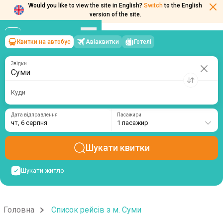
Would you like to view the site in English?
Switch
to the English
version of the site.
Квитки на автобус
Авіаквитки
Готелі
Суми
→
чт, 6 серпня
/
1 пасажир
Звідки
Куди
Дата відправлення
Пасажири
чт, 6 серпня
1 пасажир
Шукати квитки
Шукати житло
Головна
Список рейсів з м. Суми