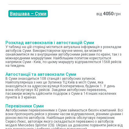
Варшава
–
Суми
4050
від
грн
Розклад автовокзалів і автостанцій Суми
У таблиці на цій сторінці міститься актуальна інформація з розкладом
автобусів Суми. Використовуючи зручне меню, ви можете
ознайомитися як з внутрішніми автобусними рейсами по країні, так і з
міжнародними маршрутами. Найбільшим попитом користується
напрямок Суми - Київ, по цьому маршруту відправляється 1568 рейсів
на тиждень.
Автостанції та автовокзали Суми
В Суми знаходиться 108 станцій і автобусних зупинок.
Найпопулярніша з них це Зупинка ТЦ Київ в місті Суми, яка
знаходиться за адресою вулиця Кооперативна; будинок 1. У день
вона обслуговує 82 рейсів. Завдяки автобусних перевезень,
пасажири можуть здійснити подорож з Суми в 14 інших населених
пунктів в 3 країнах.
Перевізники Суми
Автобусними перевезеннями з Суми займається безліч компаний. Всі
вони пропонують рейси з різним часом відправлення, різними цінами і
різною якістю автобусів. Найбільше рейсів обслуговує перевізник
Сервіс-Люкс, автопарк якого складається переважно з автобусів
моделі Mercedes Sprinter (Cb). Ukrpas.ua дозволяє порівняти рейси від
всіх перевізників і вибрати найбільш підходящий.