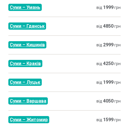
Суми
–
Умань
1999
від
грн
Суми
–
Гданськ
4850
від
грн
Суми
–
Кишинів
2999
від
грн
Суми
–
Краків
4250
від
грн
Суми
–
Луцьк
1999
від
грн
Суми
–
Варшава
4050
від
грн
Суми
–
Житомир
1599
від
грн