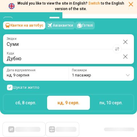
Would you like to view the site in English?
Switch
to the English
Квитки на автобус
Авіаквитки
Готелі
Суми
→
Дубно
version of the site.
нд, 9 серпня
/
1 пасажир
Звідки
Куди
Дата відправлення
Пасажири
нд, 9 серпня
1 пасажир
Шукати житло
сб, 8 серп.
нд, 9 серп.
пн, 10 серп.