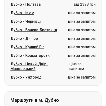
Дубно
-
Полтава
від 2398 грн
Дубно
-
Ізюм
ціна за запитом
Дубно
-
Чернівці
ціна за запитом
Дубно
-
Банска-Бистриця
ціна за запитом
Дубно
-
Дніпро
ціна за запитом
Дубно
-
Кривий Ріг
ціна за запитом
Дубно
-
Краматорськ
ціна за запитом
Дубно
-
Новий-Двір-
ціна за
Мазовецький
запитом
Дубно
-
Ужгород
ціна за запитом
Маршрути в м. Дубно