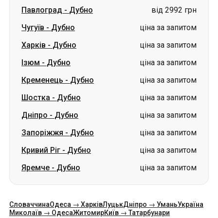
Павлоград
-
Дубно
від 2992 грн
Чугуїв
-
Дубно
ціна за запитом
Харків
-
Дубно
ціна за запитом
Ізюм
-
Дубно
ціна за запитом
Кременець
-
Дубно
ціна за запитом
Шостка
-
Дубно
ціна за запитом
Дніпро
-
Дубно
ціна за запитом
Запоріжжя
-
Дубно
ціна за запитом
Кривий Ріг
-
Дубно
ціна за запитом
Яремче
-
Дубно
ціна за запитом
Словаччина
Одеса → Харків
Луцьк
Дніпро → Умань
Україна
Миколаїв → Одеса
Житомир
Київ → Татарбунари