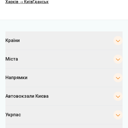
Харків → Київ
Гданськ
Категорії
Країни
Міста
Напрямки
Автовокзали Києва
Укрпас