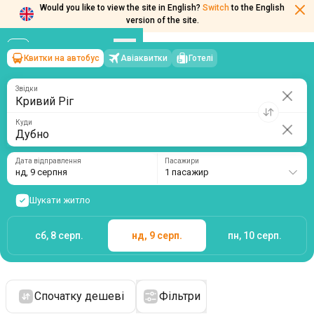
Would you like to view the site in English?
Switch
to the English
version of the site.
Квитки на автобус
Авіаквитки
Готелі
Кривий Ріг
→
Дубно
нд, 9 серпня
/
1 пасажир
Звідки
Куди
Дата відправлення
Пасажири
нд, 9 серпня
1 пасажир
Шукати житло
сб, 8 серп.
нд, 9 серп.
пн, 10 серп.
Спочатку дешеві
Фільтри