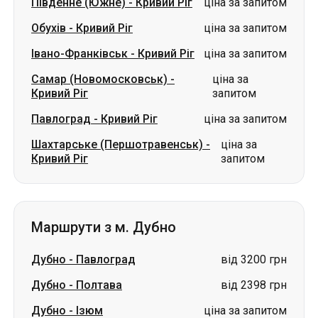
Південне (Южне)
-
Кривий Ріг
ціна за запитом
Обухів
-
Кривий Ріг
ціна за запитом
Івано-Франківськ
-
Кривий Ріг
ціна за запитом
Самар (Новомосковськ)
-
ціна за
Кривий Ріг
запитом
Павлоград
-
Кривий Ріг
ціна за запитом
Шахтарське (Першотравенськ)
-
ціна за
Кривий Ріг
запитом
Маршрути з м. Дубно
Дубно
-
Павлоград
від 3200 грн
Дубно
-
Полтава
від 2398 грн
Дубно
-
Ізюм
ціна за запитом