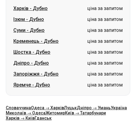
Харків
-
Дубно
ціна за запитом
Ізюм
-
Дубно
ціна за запитом
Суми
-
Дубно
ціна за запитом
Кременець
-
Дубно
ціна за запитом
Шостка
-
Дубно
ціна за запитом
Дніпро
-
Дубно
ціна за запитом
Запоріжжя
-
Дубно
ціна за запитом
Яремче
-
Дубно
ціна за запитом
Словаччина
Одеса → Харків
Луцьк
Дніпро → Умань
Україна
Миколаїв → Одеса
Житомир
Київ → Татарбунари
Харків → Київ
Гданськ