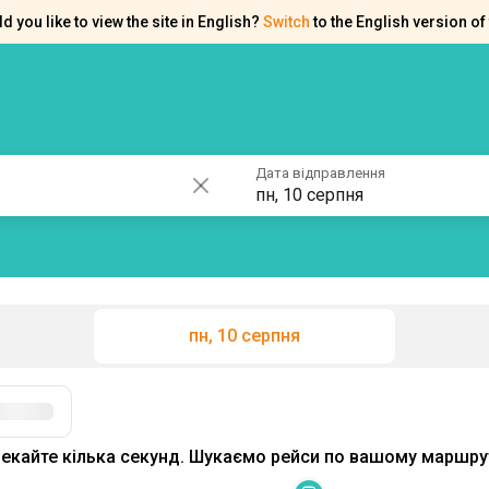
d you like to view the site in English?
Switch
to the English version of 
ків
Контакти
Допомога
Дата відправлення
пн, 10 серпня
пн, 10 серпня
Фільтри