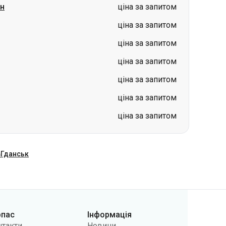
ціна за запитом
ціна за запитом
ціна за запитом
ціна за запитом
в
Гданськ
рпас
Інформація
нтакти
Новини
 нас
Перевізникам
лічна оферта
Питання та відповіді
літики
Повернення квитків
фіденційності
Карта сайту