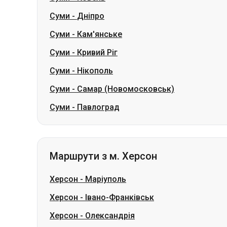
Суми
-
Нікополь
Суми
-
Самар (Новомосковськ)
Суми
-
Павлоград
Маршрути з м. Херсон
Херсон
-
Маріуполь
Херсон
-
Івано-Франківськ
Херсон
-
Олександрія
Херсон
-
Благовіщенське
Херсон
-
Голованівськ
Херсон
-
Кременчук