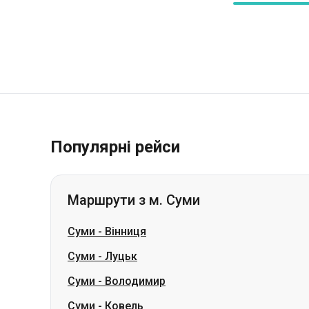
Популярні рейси
Маршрути з м. Суми
Суми
-
Вінниця
Суми
-
Луцьк
Суми
-
Володимир
Суми
-
Ковель
Суми
-
Дніпро
Суми
-
Кам'янське
Суми
-
Кривий Ріг