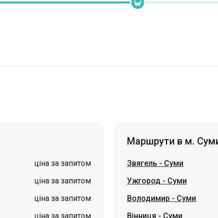
Маршрути в м. Сум
ціна за запитом
Звягель
-
Суми
ціна за запитом
Ужгород
-
Суми
ціна за запитом
Володимир
-
Суми
ціна за запитом
Вінниця
-
Суми
ціна за запитом
Коростень
-
Суми
ціна за запитом
Бердичів
-
Суми
ціна за запитом
Кам'янське
-
Суми