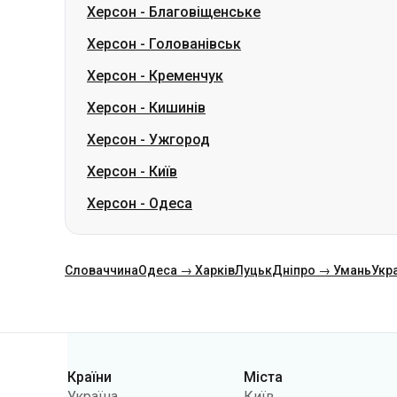
Херсон
-
Кишинів
Херсон
-
Ужгород
Херсон
-
Київ
Херсон
-
Одеса
Словаччина
Одеса → Харків
Луцьк
Дніпро → Умань
Укр
Категорії
Країни
Міста
Україна
Київ
Польща
Одеса
Румунія
Варшава
Німеччина
Дніпро
Чехія
Львів