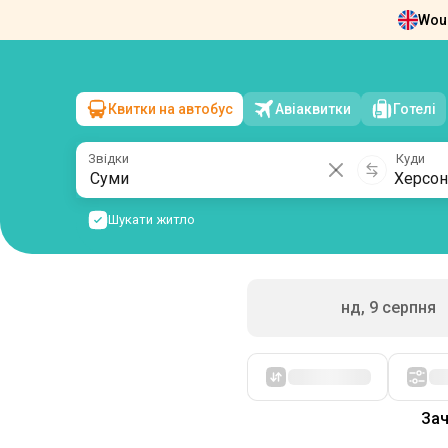
Woul
Новини
Про нас
Повернення квит
Квитки на автобус
Авіаквитки
Готелі
Суми
→
Херсон
пн, 10 серпня
/
1 пасажир
Звідки
Куди
Шукати житло
нд, 9 серпня
Спочатку дешеві