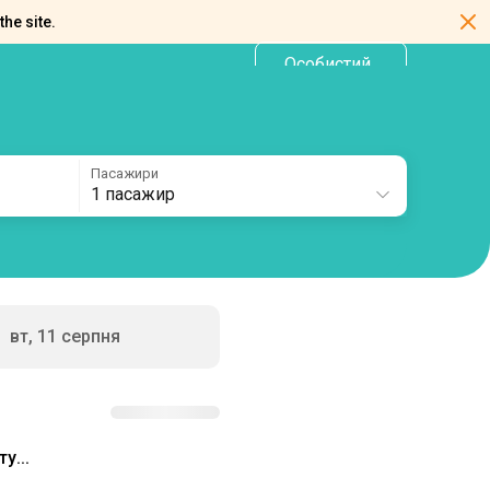
the site.
Особистий
UA
кабінет
Пасажири
1 пасажир
вт, 11 серпня