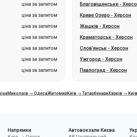
ціна за запитом
Краматорськ
-
Херсон
ціна за запитом
Слов'янськ
-
Херсон
ціна за запитом
Ужгород
-
Херсон
ціна за запитом
Павлоград
-
Херсон
аїна
Миколаїв → Одеса
Житомир
Київ → Татарбунари
Харків → Киї
Напрямки
Автовокзали Києва
Ук
Київ → Одеса
АВ Центральний
Ко
Одеса → Київ
АС Київ (м.Вокзальна)
Про
Львів → Київ
АС Полісся
Пуб
Варшава → Дніпро
АС Південна
По
Дніпро → Одеса
АС Дарниця
кон