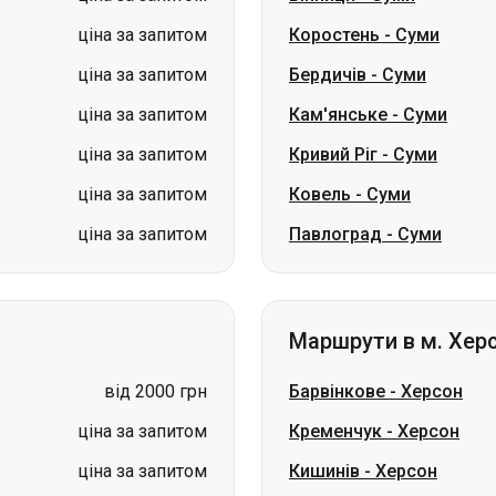
ціна за запитом
Кривий Ріг
-
Суми
ціна за запитом
Ковель
-
Суми
ціна за запитом
Павлоград
-
Суми
Маршрути в м. Хер
від 2000 грн
Барвінкове
-
Херсон
ціна за запитом
Кременчук
-
Херсон
ціна за запитом
Кишинів
-
Херсон
ціна за запитом
Благовіщенське
-
Херсо
ціна за запитом
Криве Озеро
-
Херсон
ціна за запитом
Жашків
-
Херсон