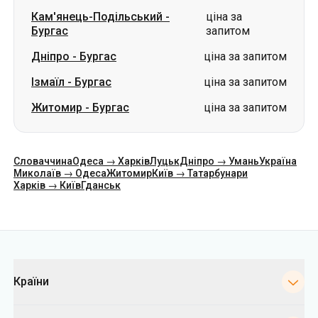
Кам'янець-Подільський
-
ціна за
Бургас
запитом
Дніпро
-
Бургас
ціна за запитом
Ізмаїл
-
Бургас
ціна за запитом
Житомир
-
Бургас
ціна за запитом
Словаччина
Одеса → Харків
Луцьк
Дніпро → Умань
Україна
Миколаїв → Одеса
Житомир
Київ → Татарбунари
Харків → Київ
Гданськ
Категорії
Країни