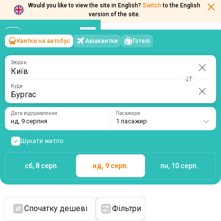
Would you like to view the site in English?
Switch
to the English
version of the site.
Квитки на автобус
Авіаквитки
Готелі
Київ
→
Бургас
нд, 9 серпня
/
1 пасажир
Звідки
Куди
Дата відправлення
Пасажири
нд, 9 серпня
1 пасажир
Шукати житло
сб, 8 серп.
нд, 9 серп.
пн, 10 серп.
Спочатку дешеві
Фільтри