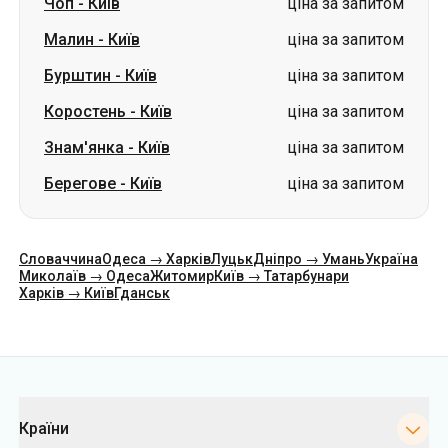
Чоп
-
Київ
ціна за запитом
Малин
-
Київ
ціна за запитом
Бурштин
-
Київ
ціна за запитом
Коростень
-
Київ
ціна за запитом
Знам'янка
-
Київ
ціна за запитом
Берегове
-
Київ
ціна за запитом
Словаччина
Одеса → Харків
Луцьк
Дніпро → Умань
Україна
Миколаїв → Одеса
Житомир
Київ → Татарбунари
Харків → Київ
Гданськ
Категорії
Країни