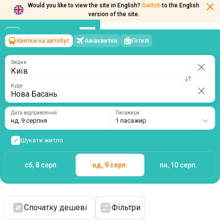
Would you like to view the site in English?
Switch
to the English
version of the site.
Квитки на автобус
Авіаквитки
Готелі
Київ
→
Нова Басань
нд, 9 серпня
/
1 пасажир
Звідки
Куди
Дата відправлення
Пасажири
нд, 9 серпня
1 пасажир
Шукати житло
сб, 8 серп.
нд, 9 серп.
пн, 10 серп.
Спочатку дешеві
Фільтри