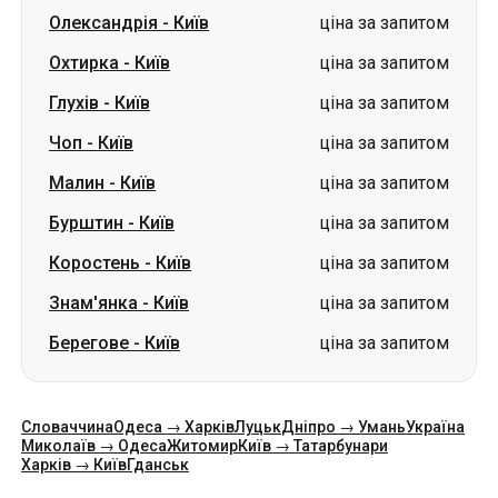
Олександрія
-
Київ
ціна за запитом
Охтирка
-
Київ
ціна за запитом
Глухів
-
Київ
ціна за запитом
Чоп
-
Київ
ціна за запитом
Малин
-
Київ
ціна за запитом
Бурштин
-
Київ
ціна за запитом
Коростень
-
Київ
ціна за запитом
Знам'янка
-
Київ
ціна за запитом
Берегове
-
Київ
ціна за запитом
Словаччина
Одеса → Харків
Луцьк
Дніпро → Умань
Україна
Миколаїв → Одеса
Житомир
Київ → Татарбунари
Харків → Київ
Гданськ