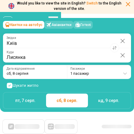
Would you like to view the site in English?
Switch
to the English
Квитки на автобус
Авіаквитки
Готелі
Київ
→
Лисянка
version of the site.
сб, 8 серпня
/
1 пасажир
Звідки
Куди
Дата відправлення
Пасажири
сб, 8 серпня
1 пасажир
Шукати житло
пт, 7 серп.
сб, 8 серп.
нд, 9 серп.