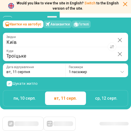
Would you like to view the site in English?
Switch
to the English
Квитки на автобус
Авіаквитки
Готелі
Київ
→
Троїцьке
version of the site.
вт, 11 серпня
/
1 пасажир
Звідки
Куди
Дата відправлення
Пасажири
вт, 11 серпня
1 пасажир
Шукати житло
пн, 10 серп.
вт, 11 серп.
ср, 12 серп.