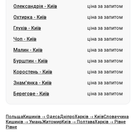
Олександрія
-
Київ
ціна за запитом
Охтирка
-
Київ
ціна за запитом
Глухів
-
Київ
ціна за запитом
Чоп
-
Київ
ціна за запитом
Малин
-
Київ
ціна за запитом
Бурштин
-
Київ
ціна за запитом
Коростень
-
Київ
ціна за запитом
Знам'янка
-
Київ
ціна за запитом
Берегове
-
Київ
ціна за запитом
Польща
Кишинів → Одеса
Дніпро
Харків → Київ
Словаччина
Кишинів → Умань
Житомир
Київ → Полтава
Харків → Рівне
Рівне