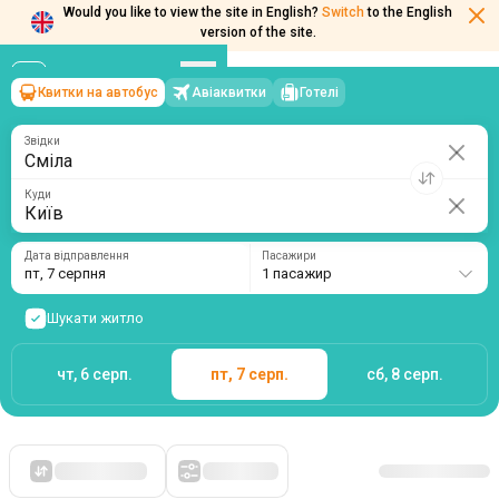
Would you like to view the site in English?
Switch
to the English
Квитки на автобус
Авіаквитки
Готелі
Сміла
→
Київ
version of the site.
пт, 7 серпня
/
1 пасажир
Звідки
Куди
Дата відправлення
Пасажири
пт, 7 серпня
1 пасажир
Шукати житло
чт, 6 серп.
пт, 7 серп.
сб, 8 серп.