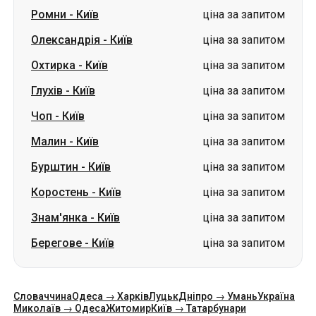
Ромни
-
Київ
ціна за запитом
Олександрія
-
Київ
ціна за запитом
Охтирка
-
Київ
ціна за запитом
Глухів
-
Київ
ціна за запитом
Чоп
-
Київ
ціна за запитом
Малин
-
Київ
ціна за запитом
Бурштин
-
Київ
ціна за запитом
Коростень
-
Київ
ціна за запитом
Знам'янка
-
Київ
ціна за запитом
Берегове
-
Київ
ціна за запитом
Словаччина
Одеса → Харків
Луцьк
Дніпро → Умань
Україна
Миколаїв → Одеса
Житомир
Київ → Татарбунари