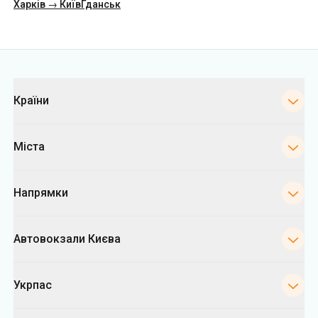
Харків → Київ
Гданськ
Категорії
Країни
Міста
Напрямки
Автовокзали Києва
Укрпас