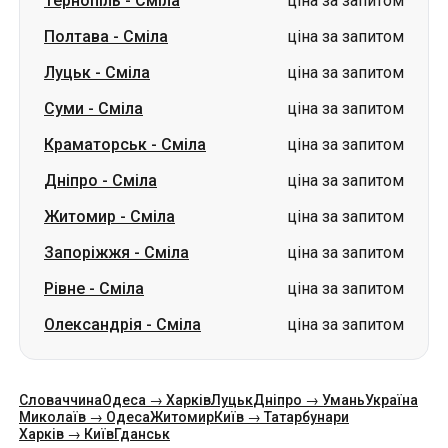
Тернопіль
-
Сміла
ціна за запитом
Полтава
-
Сміла
ціна за запитом
Луцьк
-
Сміла
ціна за запитом
Суми
-
Сміла
ціна за запитом
Краматорськ
-
Сміла
ціна за запитом
Дніпро
-
Сміла
ціна за запитом
Житомир
-
Сміла
ціна за запитом
Запоріжжя
-
Сміла
ціна за запитом
Рівне
-
Сміла
ціна за запитом
Олександрія
-
Сміла
ціна за запитом
Словаччина
Одеса → Харків
Луцьк
Дніпро → Умань
Україна
Миколаїв → Одеса
Житомир
Київ → Татарбунари
Харків → Київ
Гданськ