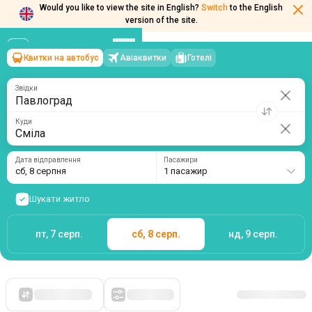
Would you like to view the site in English?
Switch
to the English
version of the site.
Квитки на автобус
Авіаквитки
Готелі
Павлоград
→
Сміла
сб, 8 серпня
/
1 пасажир
Звідки
Куди
Дата відправлення
Пасажири
сб, 8 серпня
1 пасажир
Шукати житло
пт, 7 серп.
сб, 8 серп.
нд, 9 серп.