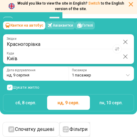
Would you like to view the site in English?
Switch
to the English
version of the site.
Квитки на автобус
Авіаквитки
Готелі
Красногорівка
→
Київ
нд, 9 серпня
/
1 пасажир
Звідки
Куди
Дата відправлення
Пасажири
нд, 9 серпня
1 пасажир
Шукати житло
сб, 8 серп.
нд, 9 серп.
пн, 10 серп.
Спочатку дешеві
Фільтри