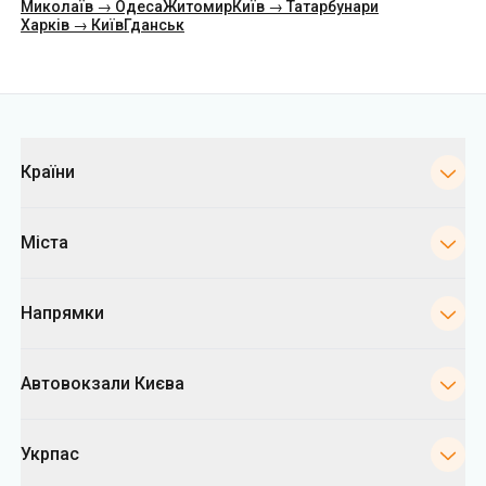
Миколаїв → Одеса
Житомир
Київ → Татарбунари
Харків → Київ
Гданськ
Категорії
Країни
Міста
Напрямки
Автовокзали Києва
Укрпас