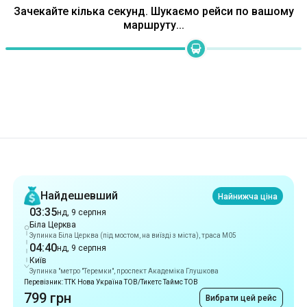
Рекомендації
Найдешевший
Найнижча ціна
03:35
нд, 9 серпня
Біла Церква
Зупинка Біла Церква (під мостом, на виїзді з міста), траса М05
04:40
нд, 9 серпня
Київ
Зупинка "метро "Теремки", проспект Академіка Глушкова
Перевізник: ТТК Нова Україна ТОВ/Тикетс Таймс ТОВ
799 грн
Вибрати цей рейс
Найшвидший
1 год 5 хв
03:35
нд, 9 серпня
Біла Церква