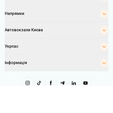
Укрпас
Інформація
Сайт використовує інформацію з файлів «cookies», зокрема, з метою
збору статистики, аналізу даних про поведінку користувачів, а також у
рекламних цілях. Ми можемо використовувати інформацію, щоб
показувати вам релевантний контент на сайті. Ви можете змінити
налаштування cookies у вашому браузері. Зміна налаштувань може
обмежити функціональність сайту.
Укрпас
2026
,