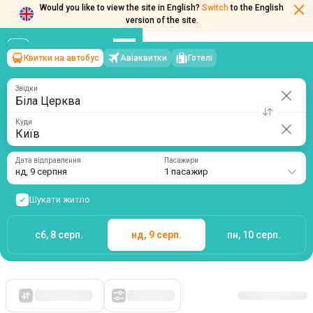
Would you like to view the site in English?
Switch
to the English
version of the site.
Квитки на автобус
Авіаквитки
Готелі
Біла Церква
→
Київ
нд, 9 серпня
/
1 пасажир
Звідки
Куди
Дата відправлення
Пасажири
нд, 9 серпня
1 пасажир
Шукати житло
сб, 8 серп.
нд, 9 серп.
пн, 10 серп.
Спочатку дешеві
Фільтри