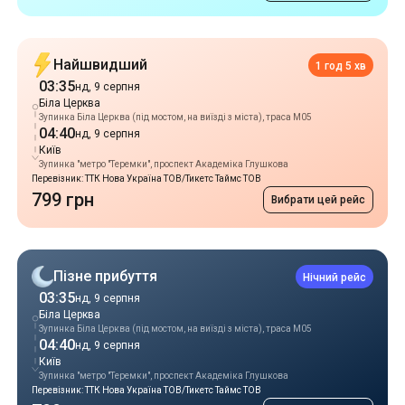
Зупинка Біла Церква (під мостом, на виїзді з міста), траса М05
04:40
нд, 9 серпня
Київ
Зупинка "метро "Теремки", проспект Академіка Глушкова
Перевізник: ТТК Нова Україна ТОВ/Тикетс Таймс ТОВ
799 грн
Вибрати цей рейс
Пізне прибуття
Нічний рейс
03:35
нд, 9 серпня
Біла Церква
Зупинка Біла Церква (під мостом, на виїзді з міста), траса М05
04:40
нд, 9 серпня
Київ
Зупинка "метро "Теремки", проспект Академіка Глушкова
Перевізник: ТТК Нова Україна ТОВ/Тикетс Таймс ТОВ
799 грн
Вибрати цей рейс
Популярні рейси