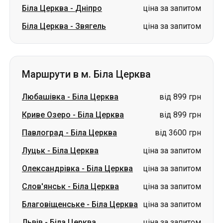
Маршрути в м. Біла Церква
Любашівка
-
Біла Церква
від 899 грн
Криве Озеро
-
Біла Церква
від 899 грн
Павлоград
-
Біла Церква
від 3600 грн
Луцьк
-
Біла Церква
ціна за запитом
Олександрівка
-
Біла Церква
ціна за запитом
Слов'янськ
-
Біла Церква
ціна за запитом
Благовіщенське
-
Біла Церква
ціна за запитом
Львів
-
Біла Церква
ціна за запитом
Краматорськ
-
Біла Церква
ціна за запитом
Ізюм
-
Біла Церква
ціна за запитом