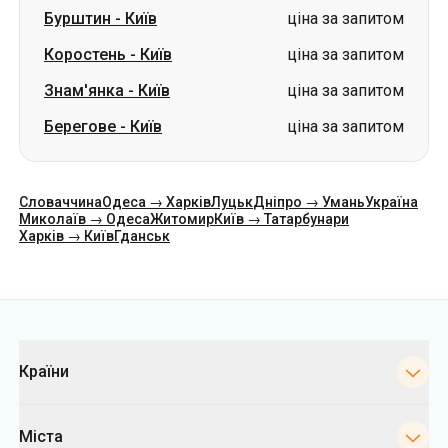
Берегове
-
Київ
ціна за запитом
Словаччина
Одеса → Харків
Луцьк
Дніпро → Умань
Україна
Миколаїв → Одеса
Житомир
Київ → Татарбунари
Харків → Київ
Гданськ
Категорії
Країни
Міста
Напрямки
Автовокзали Києва