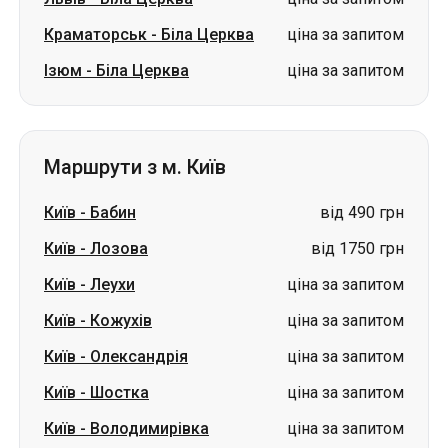
Маршрути з м. Київ
Київ
-
Бабин
від 490 грн
Київ
-
Лозова
від 1750 грн
Київ
-
Леухи
ціна за запитом
Київ
-
Кожухів
ціна за запитом
Київ
-
Олександрія
ціна за запитом
Київ
-
Шостка
ціна за запитом
Київ
-
Володимирівка
ціна за запитом
Київ
-
Знам'янка
ціна за запитом
Київ
-
Шахтарське
ціна за
(Першотравенськ)
запитом
Київ
-
Бурштин
ціна за запитом