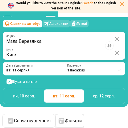
Would you like to view the site in English?
Switch
to the English
version of the site.
Квитки на автобус
Авіаквитки
Готелі
Мала Березянка
→
Київ
вт, 11 серпня
/
1 пасажир
Звідки
Куди
Дата відправлення
Пасажири
вт, 11 серпня
1 пасажир
Шукати житло
пн, 10 серп.
вт, 11 серп.
ср, 12 серп.
Спочатку дешеві
Фільтри