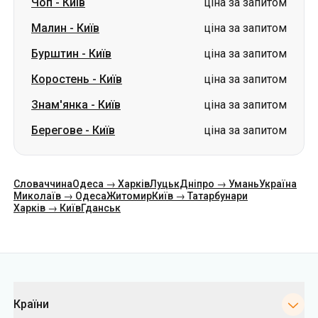
Чоп
-
Київ
ціна за запитом
Малин
-
Київ
ціна за запитом
Бурштин
-
Київ
ціна за запитом
Коростень
-
Київ
ціна за запитом
Знам'янка
-
Київ
ціна за запитом
Берегове
-
Київ
ціна за запитом
Словаччина
Одеса → Харків
Луцьк
Дніпро → Умань
Україна
Миколаїв → Одеса
Житомир
Київ → Татарбунари
Харків → Київ
Гданськ
Категорії
Країни