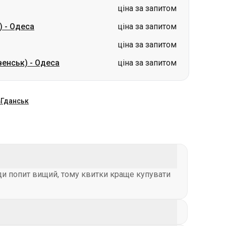
ціна за запитом
)
-
Одеса
ціна за запитом
ціна за запитом
венськ)
-
Одеса
ціна за запитом
в
Гданськ
оди попит вищий, тому квитки краще купувати