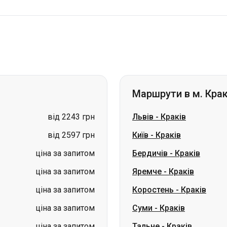
Маршрути в м. Крак
від 2243 грн
Львів
-
Краків
від 2597 грн
Київ
-
Краків
ціна за запитом
Бердичів
-
Краків
ціна за запитом
Яремче
-
Краків
ціна за запитом
Коростень
-
Краків
ціна за запитом
Суми
-
Краків
ціна за запитом
Тальне
-
Краків