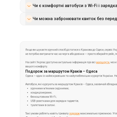
На сторінці маршруту Краків – Одеса на 
Чи є комфортні автобуси з Wi-Fi і зарядк
місць. Тож, придбати квиток максимальн
Так, перевізники пропонують рейси на су
Чи можна забронювати квиток без пере
Інформацію про зручності вказано у карт
Щоб гарантовано отримати місце, квиток
Повернення можливе зі збереженням част
Якщо ви шукаєте зручний спосіб дістатися з Кракова до Одеси, сервіс 
не потрібно витрачати час на черги або дзвінки — просто обирайте рейс, 
На сайті Укрпас доступна актуальна інформація про всі
маршрути
, чес
вашого комфорту.
Подорож за маршрутом Краків – Одеса
Одеса — один із найяскравіших та найулюбленіших курортів України. Неза
Автобуси, які курсують за маршрутом Краків – Одеса, зазвичай обладна
зручними м’якими сидіннями;
кондиціонерами;
безкоштовним Wi-Fi;
USB-розетками для зарядки гаджетів;
туалетами в салоні.
Такі умови роблять навіть тривалу
подорож
максимально приємною. Уточни