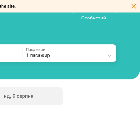
the site.
Особистий
UA
кабінет
Пасажири
1 пасажир
нд, 9 серпня