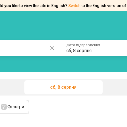
d you like to view the site in English?
Switch
to the English version of 
ків
Контакти
Допомога
Дата відправлення
сб, 8 серпня
сб, 8 серпня
Фільтри