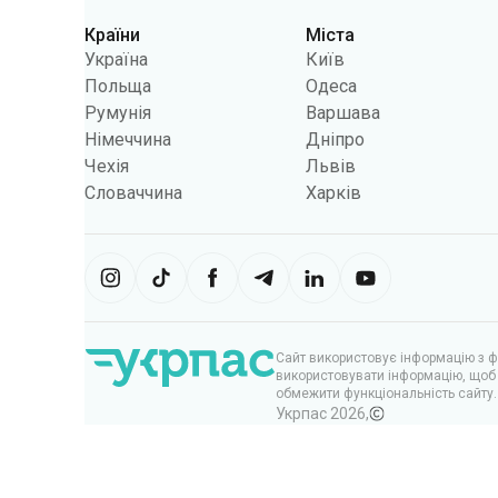
Категорії
Країни
Міста
Україна
Київ
Польща
Одеса
Румунія
Варшава
Німеччина
Дніпро
Чехія
Львів
Словаччина
Харків
Сайт використовує інформацію з фа
використовувати інформацію, щоб 
обмежити функціональність сайту.
Укрпас
2026
,