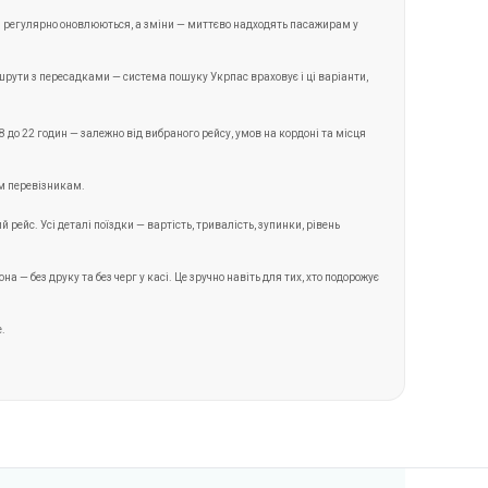
ані регулярно оновлюються, а зміни — миттєво надходять пасажирам у
рути з пересадками — система пошуку Укрпас враховує і ці варіанти,
до 22 годин — залежно від вибраного рейсу, умов на кордоні та місця
им перевізникам.
рейс. Усі деталі поїздки — вартість, тривалість, зупинки, рівень
— без друку та без черг у касі. Це зручно навіть для тих, хто подорожує
е.