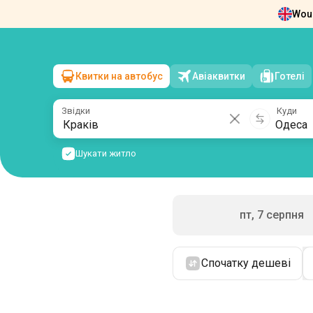
Woul
Новини
Про нас
Повернення квит
Квитки на автобус
Авіаквитки
Готелі
Краків
→
Одеса
сб, 8 серпня
/
1 пасажир
Звідки
Куди
Шукати житло
пт, 7 серпня
Спочатку дешеві