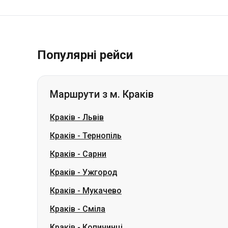
Популярні рейси
Маршрути з м. Краків
Краків
-
Львів
Краків
-
Тернопіль
Краків
-
Сарни
Краків
-
Ужгород
Краків
-
Мукачево
Краків
-
Сміла
Краків
-
Копичинці