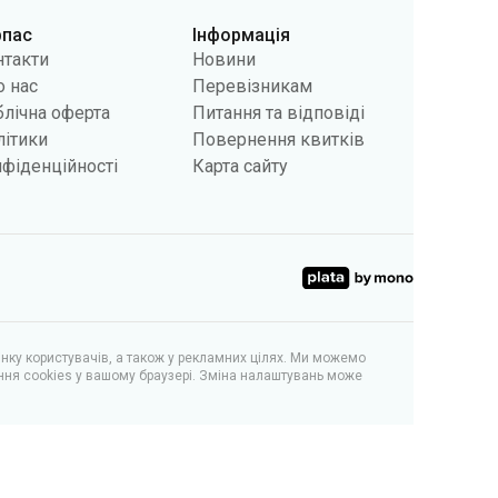
рпас
Інформація
нтакти
Новини
 нас
Перевізникам
лічна оферта
Питання та відповіді
літики
Повернення квитків
фіденційності
Карта сайту
інку користувачів, а також у рекламних цілях. Ми можемо
ння cookies у вашому браузері. Зміна налаштувань може