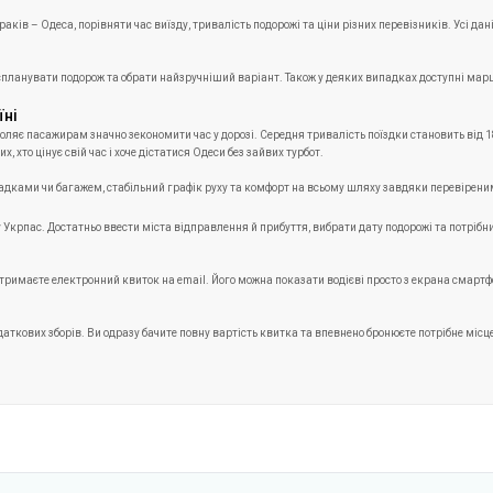
ків – Одеса, порівняти час виїзду, тривалість подорожі та ціни різних перевізників. Усі д
спланувати подорож та обрати найзручніший варіант. Також у деяких випадках доступні марш
їні
ляє пасажирам значно зекономити час у дорозі. Середня тривалість поїздки становить від 18 
хто цінує свій час і хоче дістатися Одеси без зайвих турбот.
ресадками чи багажем, стабільний графік руху та комфорт на всьому шляху завдяки перевірен
крпас. Достатньо ввести міста відправлення й прибуття, вибрати дату подорожі та потрібний 
имаєте електронний квиток на email. Його можна показати водієві просто з екрана смартфона 
даткових зборів. Ви одразу бачите повну вартість квитка та впевнено бронюєте потрібне місц