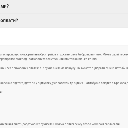
сайті Укрпас доступний розклад рейсів, включно з часом ві
ами?
о зручно.
часних автобусах із м’якими сидіннями, кондиціонерами, роз
доплати?
ці рейсу.
 потрібно придбати. Якщо ваші плани зміняться, його можн
ини вартості, якщо зробити це завчасно.
Укрпас пропонує комфортні автобусні рейси з простим онлайн-бронюванням. Міжнародні перев
перевіряйте розклад і замовляйте електронний квиток за кілька кліків.
ні ціни без прихованих платежів і зручна система пошуку. Ви можете підібрати рейс із потріб
лежно від того, їдете ви у відпустку, у справах чи до рідних — автобусна поїздка з Кракова 
ні:
ти наявність додаткових зручностей можна в описі рейсу або за номером гарячої лінії.