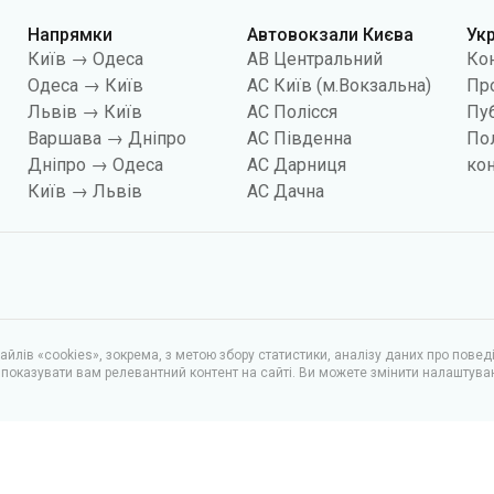
Напрямки
Автовокзали Києва
Ук
Київ → Одеса
АВ Центральний
Ко
Одеса → Київ
АС Київ (м.Вокзальна)
Про
Львів → Київ
АС Полісся
Пуб
Варшава → Дніпро
АС Південна
По
Дніпро → Одеса
АС Дарниця
кон
Київ → Львів
АС Дачна
йлів «cookies», зокрема, з метою збору статистики, аналізу даних про повед
показувати вам релевантний контент на сайті. Ви можете змінити налаштува