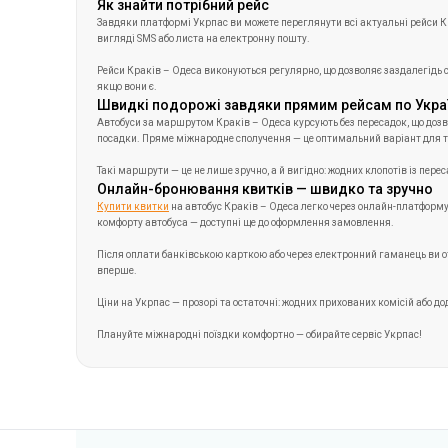
Як знайти потрібний рейс
Завдяки платформі Укрпас ви можете переглянути всі актуальні рейси Кра
вигляді SMS або листа на електронну пошту.
Рейси Краків – Одеса виконуються регулярно, що дозволяє заздалегідь 
якщо вони є.
Швидкі подорожі завдяки прямим рейсам по Укра
Автобуси за маршрутом Краків – Одеса курсують без пересадок, що дозво
посадки. Пряме міжнародне сполучення — це оптимальний варіант для тих, 
Такі маршрути — це не лише зручно, а й вигідно: жодних клопотів із пе
Онлайн-бронювання квитків — швидко та зручно
Купити квитки
на автобус Краків – Одеса легко через онлайн-платформу У
комфорту автобуса — доступні ще до оформлення замовлення.
Після оплати банківською карткою або через електронний гаманець ви отр
вперше.
Ціни на Укрпас — прозорі та остаточні: жодних прихованих комісій або до
Плануйте міжнародні поїздки комфортно — обирайте сервіс Укрпас!