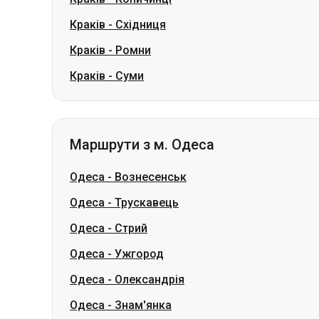
Краків
-
Східниця
Краків
-
Ромни
Краків
-
Суми
Маршрути з м. Одеса
Одеса
-
Вознесенськ
Одеса
-
Трускавець
Одеса
-
Стрий
Одеса
-
Ужгород
Одеса
-
Олександрія
Одеса
-
Знам'янка