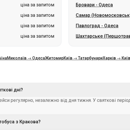
ціна за запитом
Бровари
-
Одеса
ціна за запитом
Самар (Новомосковськ
ціна за запитом
Павлоград
-
Одеса
ціна за запитом
Шахтарське (Першотра
аїна
Миколаїв → Одеса
Житомир
Київ → Татарбунари
Харків → Киї
яткові дні?
ейси регулярно, незалежно від дня тижня. У святкові пері
тобуса з Кракова?