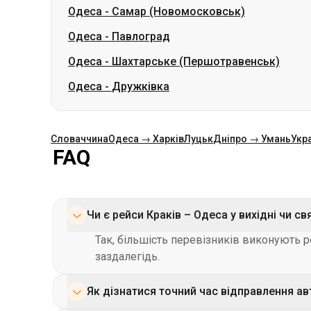
Одеса
-
Самар (Новомосковськ)
Одеса
-
Павлоград
Одеса
-
Шахтарське (Першотравенськ)
Одеса
-
Дружківка
Словаччина
Одеса → Харків
Луцьк
Дніпро → Умань
Укр
FAQ
Чи є рейси Краків – Одеса у вихідні чи св
Так, більшість перевізників виконують р
заздалегідь.
Як дізнатися точний час відправлення ав