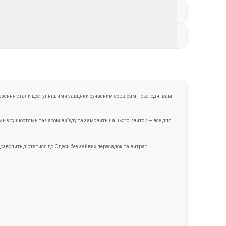
дправлення, прибуття та наявність вільних
етками, Wi-Fi та туалетами в салоні.
а повернути згідно з правилами перевізника.
езення стали доступнішими завдяки сучасним сервісам, і сьогодні вам
ними зручностями та часом виїзду та замовити на нього квиток — все для
дозволить дістатися до Одеси без зайвих пересадок та витрат.