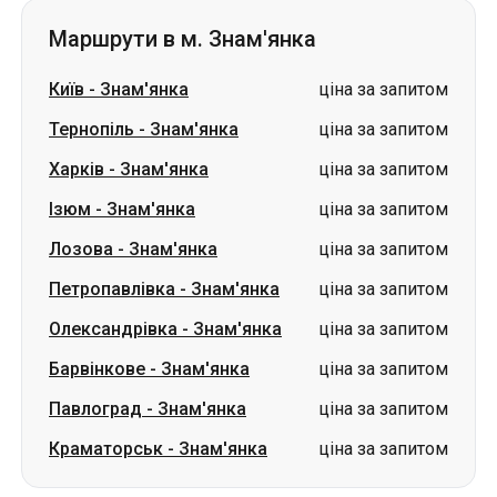
Харків
-
Знам'янка
ціна за запитом
Ізюм
-
Знам'янка
ціна за запитом
Лозова
-
Знам'янка
ціна за запитом
Петропавлівка
-
Знам'янка
ціна за запитом
Олександрівка
-
Знам'янка
ціна за запитом
Барвінкове
-
Знам'янка
ціна за запитом
Павлоград
-
Знам'янка
ціна за запитом
Краматорськ
-
Знам'янка
ціна за запитом
Словаччина
Одеса → Харків
Луцьк
Дніпро → Умань
Україна
Миколаїв → Одеса
Житомир
Київ → Татарбунари
Харків → Київ
Гданськ