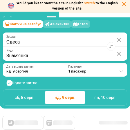
Would you like to view the site in English?
Switch
to the English
version of the site.
Квитки на автобус
Авіаквитки
Готелі
Одеса
→
Знам'янка
нд, 9 серпня
/
1 пасажир
Звідки
Куди
Дата відправлення
Пасажири
нд, 9 серпня
1 пасажир
Шукати житло
сб, 8 серп.
нд, 9 серп.
пн, 10 серп.
Спочатку дешеві
Фільтри