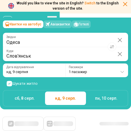
Would you like to view the site in English?
Switch
to the English
version of the site.
Квитки на автобус
Авіаквитки
Готелі
Одеса
→
Слов'янськ
нд, 9 серпня
/
1 пасажир
Звідки
Куди
Дата відправлення
Пасажири
нд, 9 серпня
1 пасажир
Шукати житло
сб, 8 серп.
нд, 9 серп.
пн, 10 серп.
Спочатку дешеві
Фільтри