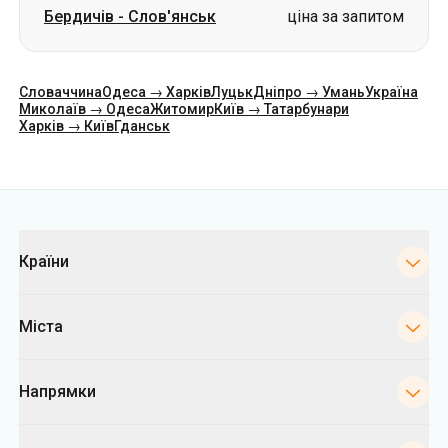
Харків → Київ
Гданськ
Категорії
Країни
Міста
Напрямки
Автовокзали Києва
Укрпас