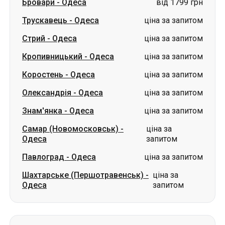
Коростень
-
Одеса
ціна за запитом
Олександрія
-
Одеса
ціна за запитом
Знам'янка
-
Одеса
ціна за запитом
Самар (Новомосковськ)
-
ціна за
Одеса
запитом
Павлоград
-
Одеса
ціна за запитом
Шахтарське (Першотравенськ)
-
ціна за
Одеса
запитом
Маршрути з м. Слов'янськ
Слов'янськ
-
Стрий
ціна за запитом
Слов'янськ
-
Олександрія
ціна за запитом