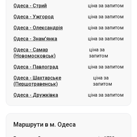
Одеса
-
Знам'янка
ціна за запитом
Одеса
-
Самар
ціна за
(Новомосковськ)
запитом
Одеса
-
Павлоград
ціна за запитом
Одеса
-
Шахтарське
ціна за
(Першотравенськ)
запитом
Одеса
-
Дружківка
ціна за запитом
Маршрути в м. Одеса
Бровари
-
Одеса
від 1799 грн
Трускавець
-
Одеса
ціна за запитом
Стрий
-
Одеса
ціна за запитом
Кропивницький
-
Одеса
ціна за запитом