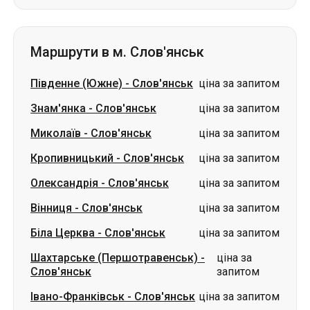
Знам'янка
-
Слов'янськ
ціна за запитом
Миколаїв
-
Слов'янськ
ціна за запитом
Кропивницький
-
Слов'янськ
ціна за запитом
Олександрія
-
Слов'янськ
ціна за запитом
Вінниця
-
Слов'янськ
ціна за запитом
Біла Церква
-
Слов'янськ
ціна за запитом
Шахтарське (Першотравенськ)
-
ціна за
Слов'янськ
запитом
Івано-Франківськ
-
Слов'янськ
ціна за запитом
Бердичів
-
Слов'янськ
ціна за запитом
Словаччина
Одеса → Харків
Луцьк
Дніпро → Умань
Україна
Миколаїв → Одеса
Житомир
Київ → Татарбунари