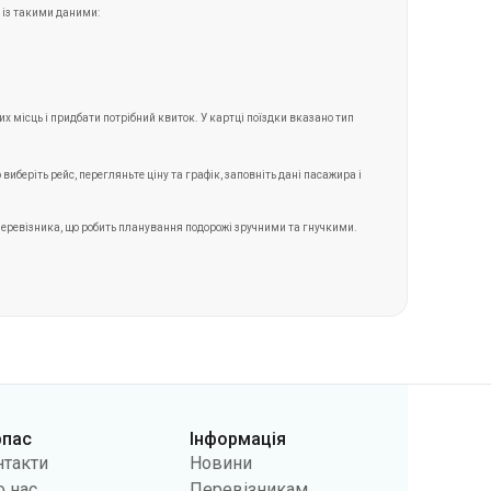
их місць і придбати потрібний квиток. У картці поїздки вказано тип
иберіть рейс, перегляньте ціну та графік, заповніть дані пасажира і
 перевізника, що робить планування подорожі зручними та гнучкими.
рпас
Інформація
нтакти
Новини
 нас
Перевізникам
лічна оферта
Питання та відповіді
літики
Повернення квитків
фіденційності
Карта сайту