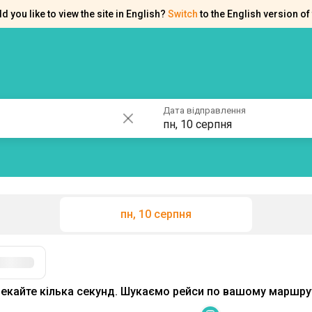
d you like to view the site in English?
Switch
to the English version of 
ків
Контакти
Допомога
Дата відправлення
пн, 10 серпня
пн, 10 серпня
Фільтри