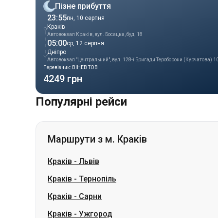
Дніпро
Автовокзал "Центральний", вул. 128-ї Бригади Тероборони (Курчатова) 1
Перевізник: ВІНЕВ ТОВ
4249 грн
Популярні рейси
Маршрути з м. Краків
Краків
-
Львів
Краків
-
Тернопіль
Краків
-
Сарни
Краків
-
Ужгород
Краків
-
Мукачево
Краків
-
Сміла
Краків
-
Копичинці