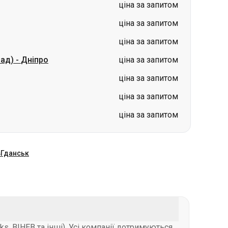
рад)
-
Дніпро
ціна за запитом
ціна за запитом
ціна за запитом
ціна за запитом
в
Гданськ
s, ВІНЕВ та інші). Усі компанії дотримуються