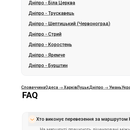
Дніпро
-
Стрий
Дніпро
-
Коростень
Дніпро
-
Яремче
Дніпро
-
Бурштин
Словаччина
Одеса → Харків
Луцьк
Дніпро → Умань
Укр
FAQ
Хто виконує перевезення за маршрутом К
На маршруті працюють ліцензовані міжнар
вимог безпеки та комфорту, а салони ав
Як дізнатися розклад автобусів Краків –