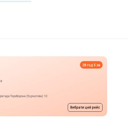
28 год 5 хв
18
Бригади Тероборони (Курчатова) 10
Вибрати цей рейс