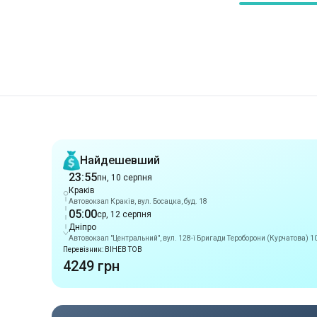
Рекомендації
Найдешевший
23:55
пн, 10 серпня
Краків
Автовокзал Краків, вул. Босацка, буд. 18
05:00
ср, 12 серпня
Дніпро
Автовокзал "Центральний", вул. 128-ї Бригади Тероборони (Курчатова) 1
Перевізник: ВІНЕВ ТОВ
4249 грн
Пізне прибуття
23:55
пн, 10 серпня
Краків
Автовокзал Краків, вул. Босацка, буд. 18
05:00
ср, 12 серпня