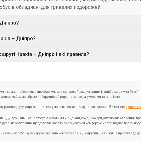
н на порталі Укрпас. Ви побачите точний час відправлення 
аків – Дніпро?
а.
 варіанти з пересадками — наприклад, через Львів, Тернопіл
руті Краків – Дніпро і які правила?
іанти автоматично відображаються в системі під час пошуку
ння. Як правило, дозволено безкоштовно перевозити одну ва
це варто уточнити при бронюванні. Інформація про правила 
и з комфортабельними автобусами, що з’єднують Польщу з одним із найбільших міст України
 кожен охочий може обрати найзручніший варіант за часом, умовами та вартістю.
, розклад руху, вартість квитків, умови перевезення, зупинки в дорозі. Ви можете
купити кв
ків – Дніпро. Більшість автобусів мають м’які сидіння, кондиціонери, автономне опалення, 
ивідуальне освітлення, що дозволяє пасажиру почуватися комфортно навіть під час довгої подо
х зупинок поблизу центру чи залізничного вокзалу. У Дніпрі більшість рейсів прибуває до ц
 квиток, скористайтеся зручним фільтром на сайті Укрпас. Ви отримаєте актуальний розклад