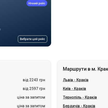
0
Вибрати цей рейс
Маршрути в м. Крак
від 2243 грн
Львів
-
Краків
від 2597 грн
Київ
-
Краків
ціна за запитом
Тернопіль
-
Краків
ціна за запитом
Бердичів
-
Краків
ціна за запитом
Яремче
-
Краків
ціна за запитом
Коростень
-
Краків
ціна за запитом
Суми
-
Краків