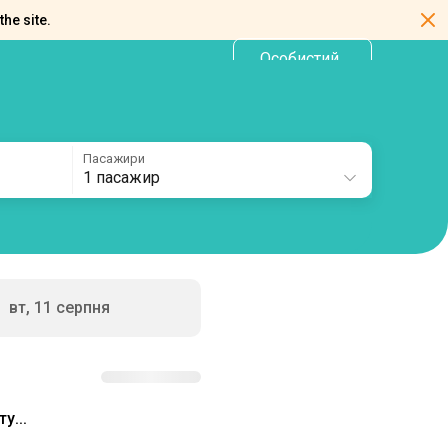
the site.
Особистий
UA
кабінет
Пасажири
1 пасажир
вт, 11 серпня