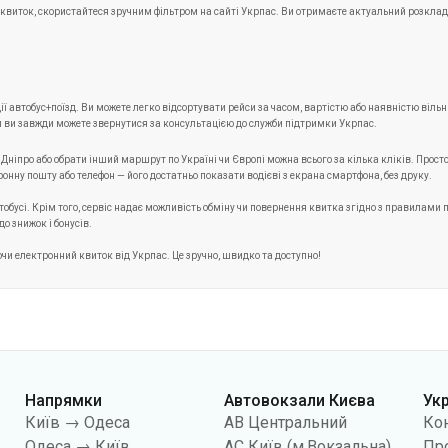
ії автобус+поїзд. Ви можете легко відсортувати рейси за часом, вартістю або наявністю вільн
би ви завжди можете звернутися за консультацією до служби підтримки Укрпас.
ніпро або обрати інший маршрут по Україні чи Європі можна всього за кілька кліків. Просто в
нну пошту або телефон — його достатньо показати водієві з екрана смартфона, без друку.
тобусі. Крім того, сервіс надає можливість обміну чи повернення квитка згідно з правилами
о знижок і бонусів.
ючи електронний квиток від Укрпас. Це зручно, швидко та доступно!
Напрямки
Автовокзали Києва
Ук
Київ → Одеса
АВ Центральний
Ко
Одеса → Київ
АС Київ (м.Вокзальна)
Про
Львів → Київ
АС Полісся
Пуб
Варшава → Дніпро
АС Південна
По
Дніпро → Одеса
АС Дарниця
кон
Київ → Львів
АС Дачна