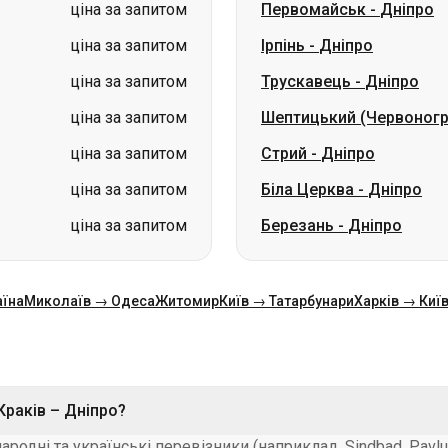
ціна за запитом
Шептицький (Червоног
ціна за запитом
Стрий
-
Дніпро
ціна за запитом
Біла Церква
-
Дніпро
ціна за запитом
Березань
-
Дніпро
аїна
Миколаїв → Одеса
Житомир
Київ → Татарбунари
Харків → Киї
раків – Дніпро?
одні та українські перевізники (наприклад, Sindbad, Pavluk
тобусів обладнані для тривалих подорожей.
 Дніпро?