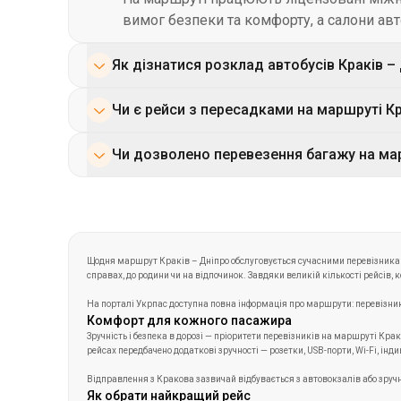
Увесь актуальний розклад доступний онлай
Чи є рейси з пересадками на маршруті Кр
вільних місць, тип автобуса та ціну квитк
Так, крім прямих рейсів, іноді доступні
Чи дозволено перевезення багажу на марш
маршрути автобус+поїзд. Усі подібні вар
Так, усі автобуси мають багажні відділе
випадках допускається більше багажу — 
Щодня маршрут Краків – Дніпро обслуговується сучасними перевізникам
справах, до родини чи на відпочинок. Завдяки великій кількості рейсів,
На порталі Укрпас доступна повна інформація про маршрути: перевізники
Комфорт для кожного пасажира
Зручність і безпека в дорозі — пріоритети перевізників на маршруті Кра
рейсах передбачено додаткові зручності — розетки, USB-порти, Wi-Fi, інд
Відправлення з Кракова зазвичай відбувається з автовокзалів або зручни
Як обрати найкращий рейс
Щоб знайти оптимальний рейс з Кракова до Дніпра та придбати на нього
час відправлення та прибуття;
тривалість маршруту;
список зупинок;
назва перевізника.