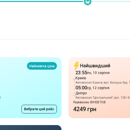
Найшвидший
Найнижча ціна
23:55
пн, 10 серпня
Краків
Автовокзал Краків, вул. Босацка, буд. 
05:00
ср, 12 серпня
Дніпро
0
Автовокзал "Центральний", вул. 128-ї 
Перевізник: ВІНЕВ ТОВ
4249 грн
Вибрати цей рейс
Нічний рейс