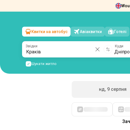
Woul
Новини
Про нас
Повернення квит
Квитки на автобус
Авіаквитки
Готелі
Краків
→
Дніпро
пн, 10 серпня
/
1 пасажир
Звідки
Куди
Шукати житло
нд, 9 серпня
Спочатку дешеві