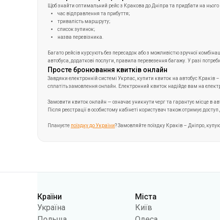
Багато
рейсів курсують без пересадок або з можливістю зручної комбінац
автобуса, додаткові послуги, правила перевезення багажу. У разі потре
Просте бронювання квитків онлайн
Завдяки електронній системі Укрпас, купити квиток на автобус Краків – Д
сплатіть замовлення онлайн. Електронний квиток надійде вам на електро
Замовити квиток онлайн — означає уникнути черг та гарантує місце в ав
Після реєстрації в особистому кабінеті користувач також отримує доступ д
Плануєте
поїздку до України
? Замовляйте поїздку Краків – Дніпро, купу
Категорії
Країни
Міста
Україна
Київ
Польща
Одеса
Румунія
Варшава
Німеччина
Дніпро
Чехія
Львів
Словаччина
Харків