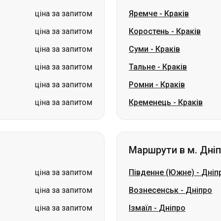
ціна за запитом
Тальне
-
Краків
ціна за запитом
Ромни
-
Краків
ціна за запитом
Кременець
-
Краків
Маршрути в м. Дні
ціна за запитом
Південне (Южне)
-
Дніп
ціна за запитом
Вознесенськ
-
Дніпро
ціна за запитом
Ізмаїл
-
Дніпро
ціна за запитом
Первомайськ
-
Дніпро
ціна за запитом
Ірпінь
-
Дніпро
ціна за запитом
Трускавець
-
Дніпро