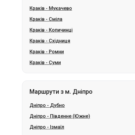
Краків
-
Східниця
Краків
-
Ромни
Краків
-
Суми
Маршрути з м. Дніпро
Дніпро
-
Дубно
Дніпро
-
Південне (Южне)
Дніпро
-
Ізмаїл
Дніпро
-
Біла Церква
Дніпро
-
Трускавець
Дніпро
-
Шептицький (Червоноград)