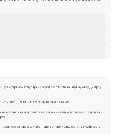
та прибуття, тривалість поїздки, кількість
ь або Київ. Також можливі комбіновані
.
лізу до 20 кг і ручну поклажу. У деяких
багажу вказується у картці кожного рейсу.
. Цей напрямок популярний серед пасажирів, які прямують у Дніпро у
иток
онлайн, не витрачаючи час на черги у касах.
просторий салон та можливість перевезення великого багажу. На деяких
рожі.
ентрального автовокзалу або інших зручних транспортних вузлів міста.
 із такими даними: