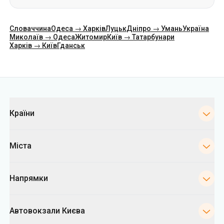
Словаччина
Одеса → Харків
Луцьк
Дніпро → Умань
Україна
Миколаїв → Одеса
Житомир
Київ → Татарбунари
Харків → Київ
Гданськ
Категорії
Країни
Міста
Напрямки
Автовокзали Києва