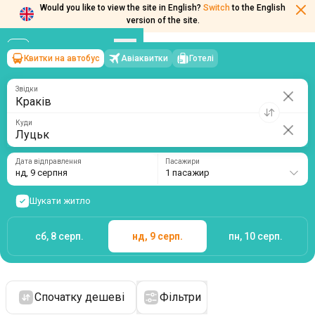
Would you like to view the site in English?
Switch
to the English
version of the site.
Квитки на автобус
Авіаквитки
Готелі
Краків
→
Луцьк
нд, 9 серпня
/
1 пасажир
Звідки
Куди
Дата відправлення
Пасажири
нд, 9 серпня
1 пасажир
Шукати житло
сб, 8 серп.
нд, 9 серп.
пн, 10 серп.
Спочатку дешеві
Фільтри