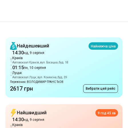
Рекомендації
Найдешевший
Найнижча ціна
14:30
нд, 9 серпня
Краків
Автовокзал Краків, вул. Босацка, буд. 18
01:15
пн, 10 серпня
Луцьк
Автовокзал Луцк, вул. Конякіна, буд. 39
Перевізник: ВОЛОДИМИР-ТРАНС ТзОВ
2617 грн
Вибрати цей рейс
Найшвидший
9 год 45 хв
14:30
нд, 9 серпня
Краків