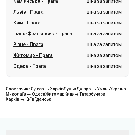
Кам'янське
-
Прага
ціна за запитом
Львів
-
Прага
ціна за запитом
Київ
-
Прага
ціна за запитом
Івано-Франківськ
-
Прага
ціна за запитом
Рівне
-
Прага
ціна за запитом
Житомир
-
Прага
ціна за запитом
Одеса
-
Прага
ціна за запитом
Словаччина
Одеса → Харків
Луцьк
Дніпро → Умань
Україна
Миколаїв → Одеса
Житомир
Київ → Татарбунари
Харків → Київ
Гданськ
Категорії