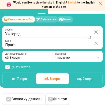
Would you like to view the site in English?
Switch
to the English
version of the site.
Квитки на автобус
Авіаквитки
Готелі
Ужгород
→
Прага
сб, 8 серпня
/
1 пасажир
Звідки
Куди
Дата відправлення
Пасажири
сб, 8 серпня
1 пасажир
Шукати житло
пт, 7 серп.
сб, 8 серп.
нд, 9 серп.
Спочатку дешеві
Фільтри