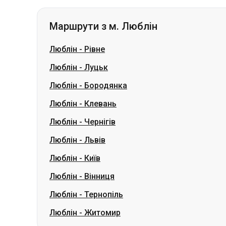
Люблін
-
Луцьк
Люблін
-
Бородянка
Люблін
-
Клевань
Люблін
-
Чернігів
Люблін
-
Львів
Люблін
-
Київ
Люблін
-
Вінниця
Люблін
-
Тернопіль
Люблін
-
Житомир
Маршрути з м. Володимир-Волинськ