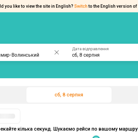
d you like to view the site in English?
Switch
to the English version of 
ків
Контакти
Допомога
Дата відправлення
сб, 8 серпня
сб, 8 серпня
Фільтри