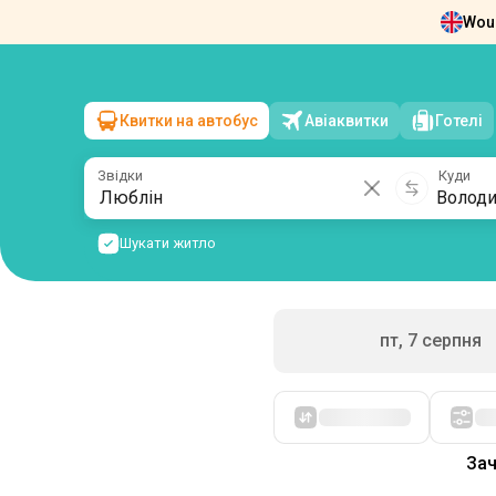
Woul
Новини
Про нас
Повернення квит
Квитки на автобус
Авіаквитки
Готелі
Люблін
→
Володимир-Волинський
сб, 8 серпня
/
1 пасажир
Звідки
Куди
Шукати житло
пт, 7 серпня
Спочатку дешеві