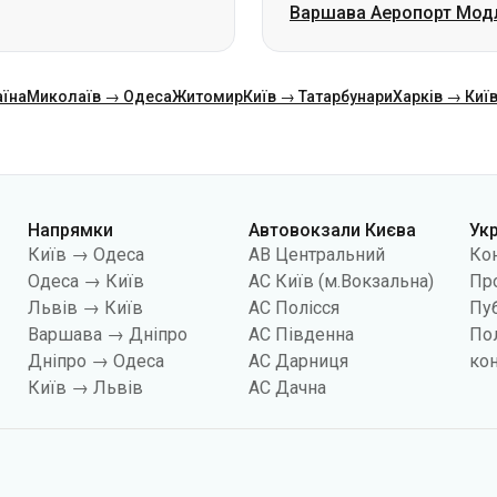
Напрямки
Автовокзали Києва
Ук
Київ → Одеса
АВ Центральний
Ко
Одеса → Київ
АС Київ (м.Вокзальна)
Про
Львів → Київ
АС Полісся
Пуб
Варшава → Дніпро
АС Південна
По
Дніпро → Одеса
АС Дарниця
кон
Київ → Львів
АС Дачна
йлів «cookies», зокрема, з метою збору статистики, аналізу даних про повед
показувати вам релевантний контент на сайті. Ви можете змінити налаштува