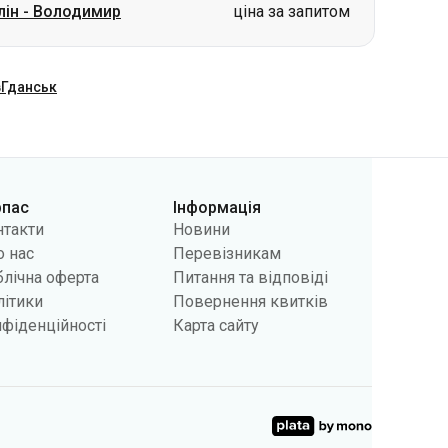
рпас
Інформація
нтакти
Новини
 нас
Перевізникам
лічна оферта
Питання та відповіді
літики
Повернення квитків
фіденційності
Карта сайту
інку користувачів, а також у рекламних цілях. Ми можемо
ння cookies у вашому браузері. Зміна налаштувань може