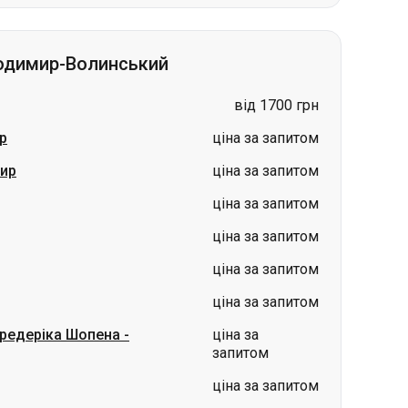
від 1700 грн
р
ціна за запитом
ир
ціна за запитом
ціна за запитом
ціна за запитом
ціна за запитом
ціна за запитом
Фредеріка Шопена
-
ціна за
запитом
ціна за запитом
лін
-
Володимир
ціна за запитом
в
Гданськ