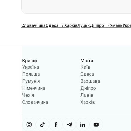
Категорії
Країни
Міста
Україна
Київ
Польща
Одеса
Румунія
Варшава
Німеччина
Дніпро
Чехія
Львів
Словаччина
Харків
Сайт використовує інформацію з фа
використовувати інформацію, щоб 
обмежити функціональність сайту.
Укрпас
2026
,