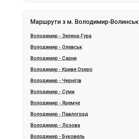
Володимир
-
Зелена-Гура
Володимир
-
Олевськ
Володимир
-
Сарни
Володимир
-
Криве Озеро
Володимир
-
Чернігів
Володимир
-
Суми
Володимир
-
Яремче
Володимир
-
Павлоград
Володимир
-
Лозова
Володимир
-
Буковель
Словаччина
Одеса → Харків
Луцьк
Дніпро → Умань
Укр