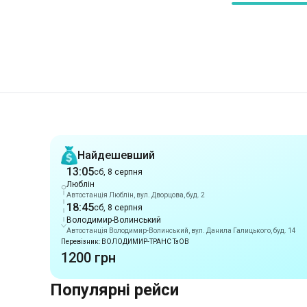
Рекомендації
Найдешевший
13:05
сб, 8 серпня
Люблін
Автостанція Люблін, вул. Дворцова, буд. 2
18:45
сб, 8 серпня
Володимир-Волинський
Автостанція Володимир-Волинський, вул. Данила Галицького, буд. 14
Перевізник: ВОЛОДИМИР-ТРАНС ТзОВ
1200 грн
Популярні рейси
Маршрути з м. Люблін
Люблін
-
Рівне