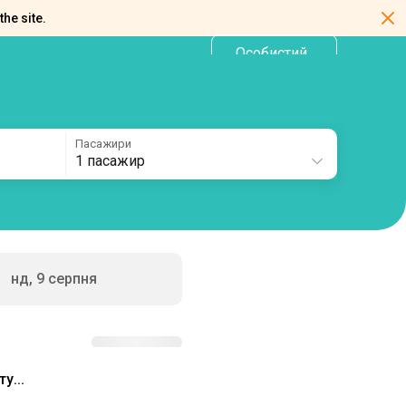
the site.
Особистий
UA
кабінет
Пасажири
1 пасажир
нд, 9 серпня