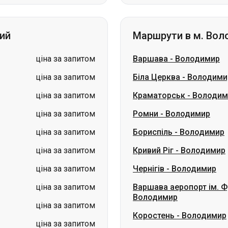
ціна за запитом
Варшава
-
Володимир
ціна за запитом
Біла Церква
-
Володими
ціна за запитом
Краматорськ
-
Володим
ціна за запитом
Ромни
-
Володимир
ціна за запитом
Бориспіль
-
Володимир
ціна за запитом
Кривий Ріг
-
Володимир
ціна за запитом
Чернігів
-
Володимир
ціна за запитом
Варшава аеропорт ім. 
Володимир
ціна за запитом
Коростень
-
Володимир
ціна за запитом
Варшава Аеропорт Мод
аїна
Миколаїв → Одеса
Житомир
Київ → Татарбунари
Харків → Киї