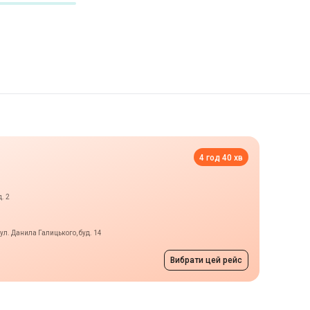
4 год 40 хв
. 2
л. Данила Галицького, буд. 14
Вибрати цей рейс
лін
від 1300 грн