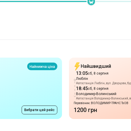
Найшвидший
Найнижча ціна
13:05
сб, 8 серпня
Люблін
Автостанція Люблін, вул. Дворцова, буд
18:45
сб, 8 серпня
Володимир-Волинський
Автостанція Володимир-Волинський, ву
Перевізник: ВОЛОДИМИР-ТРАНС ТзОВ
1200 грн
Вибрати цей рейс
Маршрути в м. Люб
від 1800 грн
Луцьк
-
Люблін