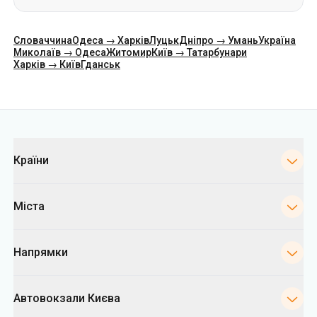
Словаччина
Одеса → Харків
Луцьк
Дніпро → Умань
Україна
Миколаїв → Одеса
Житомир
Київ → Татарбунари
Харків → Київ
Гданськ
Категорії
Країни
Міста
Напрямки
Автовокзали Києва