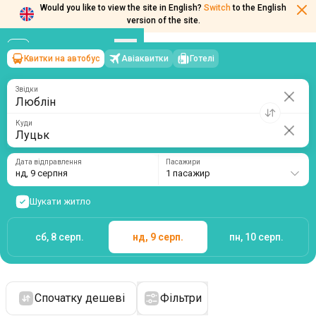
Would you like to view the site in English?
Switch
to the English
version of the site.
Квитки на автобус
Авіаквитки
Готелі
Люблін
→
Луцьк
нд, 9 серпня
/
1 пасажир
Звідки
Куди
Дата відправлення
Пасажири
нд, 9 серпня
1 пасажир
Шукати житло
сб, 8 серп.
нд, 9 серп.
пн, 10 серп.
Спочатку дешеві
Фільтри