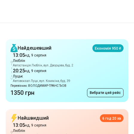
Рекомендації
Найдешевший
Економія 950 ₴
13:05
нд, 9 серпня
Люблін
Автостанція Люблін, вул. Дворцова, буд. 2
20:25
нд, 9 серпня
Луцьк
Автовокзал Луцк, вул. Конякіна, буд. 39
Перевізник: ВОЛОДИМИР-ТРАНС ТзОВ
1350 грн
Вибрати цей рейс
Найшвидший
6 год 20 хв
13:05
нд, 9 серпня
Люблін