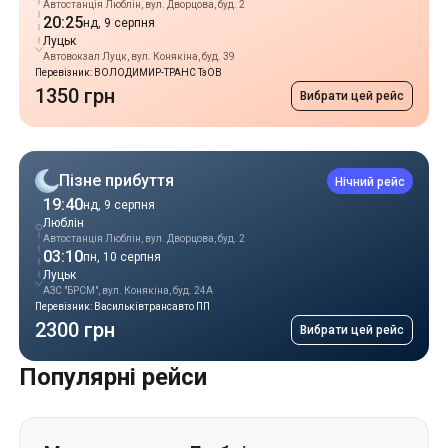
Автостанція Люблін, вул. Дворцова, буд. 2
20:25
нд, 9 серпня
Луцьк
Автовокзал Луцк, вул. Конякіна, буд. 39
Перевізник: ВОЛОДИМИР-ТРАНС ТзОВ
1350 грн
Вибрати цей рейс
Пізне прибуття
Нічний рейс
19:40
нд, 9 серпня
Люблін
Автостанція Люблін, вул. Дворцова, буд. 2
03:10
пн, 10 серпня
Луцьк
АЗС "БРСМ", вул. Конякіна, буд. 24А
Перевізник: Васильківтрансавто ПП
2300 грн
Вибрати цей рейс
Популярні рейси