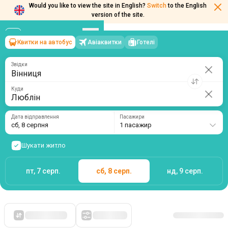
Would you like to view the site in English?
Switch
to the English
Квитки на автобус
Авіаквитки
Готелі
Вінниця
→
Люблін
version of the site.
сб, 8 серпня
/
1 пасажир
Звідки
Куди
Дата відправлення
Пасажири
сб, 8 серпня
1 пасажир
Шукати житло
пт, 7 серп.
сб, 8 серп.
нд, 9 серп.