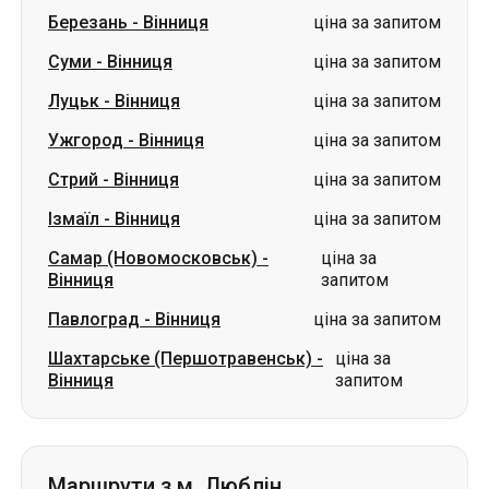
Березань
-
Вінниця
ціна за запитом
Суми
-
Вінниця
ціна за запитом
Луцьк
-
Вінниця
ціна за запитом
Ужгород
-
Вінниця
ціна за запитом
Стрий
-
Вінниця
ціна за запитом
Ізмаїл
-
Вінниця
ціна за запитом
Самар (Новомосковськ)
-
ціна за
Вінниця
запитом
Павлоград
-
Вінниця
ціна за запитом
Шахтарське (Першотравенськ)
-
ціна за
Вінниця
запитом
Маршрути з м. Люблін