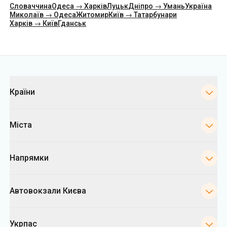
Словаччина
Одеса → Харків
Луцьк
Дніпро → Умань
Україна
Миколаїв → Одеса
Житомир
Київ → Татарбунари
Харків → Київ
Гданськ
Категорії
Країни
Міста
Напрямки
Автовокзали Києва
Укрпас