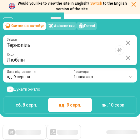
Would you like to view the site in English?
Switch
to the English
version of the site.
Квитки на автобус
Авіаквитки
Готелі
Тернопіль
→
Люблін
нд, 9 серпня
/
1 пасажир
Звідки
Куди
Дата відправлення
Пасажири
нд, 9 серпня
1 пасажир
Шукати житло
сб, 8 серп.
нд, 9 серп.
пн, 10 серп.