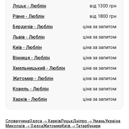
Луцьк
-
Люблін
від 1300 грн
Рівне
-
Люблін
від 1800 грн
Бердичів
-
Люблін
ціна за запитом
Львів
-
Люблін
ціна за запитом
Київ
-
Люблін
ціна за запитом
Вінниця
-
Люблін
ціна за запитом
Хмельницький
-
Люблін
ціна за запитом
Житомир
-
Люблін
ціна за запитом
Ковель
-
Люблін
ціна за запитом
Харків
-
Люблін
ціна за запитом
Словаччина
Одеса → Харків
Луцьк
Дніпро → Умань
Україна
Миколаїв → Одеса
Житомир
Київ → Татарбунари