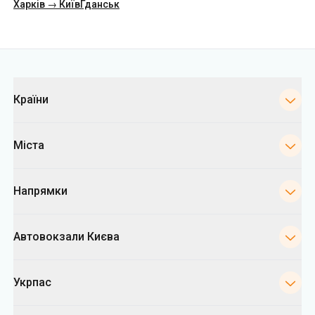
Харків → Київ
Гданськ
Категорії
Країни
Міста
Напрямки
Автовокзали Києва
Укрпас