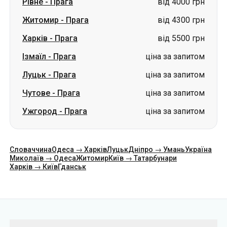
Рівне
-
Прага
від 4000 грн
Житомир
-
Прага
від 4300 грн
Харків
-
Прага
від 5500 грн
Ізмаїл
-
Прага
ціна за запитом
Луцьк
-
Прага
ціна за запитом
Чутове
-
Прага
ціна за запитом
Ужгород
-
Прага
ціна за запитом
Словаччина
Одеса → Харків
Луцьк
Дніпро → Умань
Україна
Миколаїв → Одеса
Житомир
Київ → Татарбунари
Харків → Київ
Гданськ
Категорії