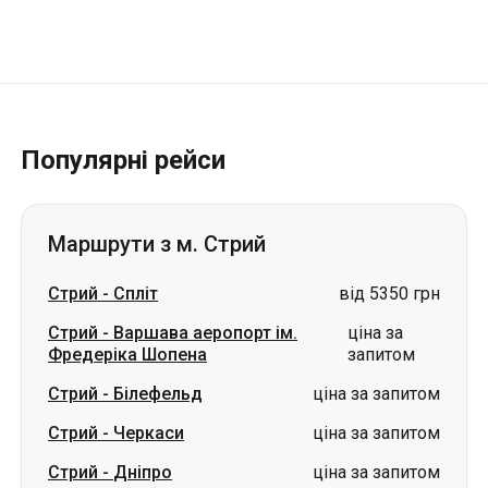
Популярні рейси
Маршрути з м. Стрий
Стрий
-
Спліт
від 5350 грн
Стрий
-
Варшава аеропорт ім.
ціна за
Фредеріка Шопена
запитом
Стрий
-
Білефельд
ціна за запитом
Стрий
-
Черкаси
ціна за запитом
Стрий
-
Дніпро
ціна за запитом