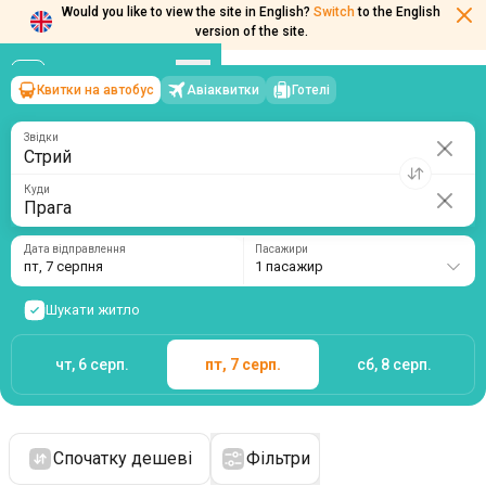
Would you like to view the site in English?
Switch
to the English
version of the site.
Квитки на автобус
Авіаквитки
Готелі
Стрий
→
Прага
пт, 7 серпня
/
1 пасажир
Звідки
Куди
Дата відправлення
Пасажири
пт, 7 серпня
1 пасажир
Шукати житло
чт, 6 серп.
пт, 7 серп.
сб, 8 серп.
Спочатку дешеві
Фільтри