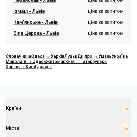
Переяслав
-
Львів
ціна за запитом
Ізмаїл
-
Львів
ціна за запитом
Кам'янське
-
Львів
ціна за запитом
Біла Церква
-
Львів
ціна за запитом
Словаччина
Одеса → Харків
Луцьк
Дніпро → Умань
Україна
Миколаїв → Одеса
Житомир
Київ → Татарбунари
Харків → Київ
Гданськ
Категорії
Країни
Міста