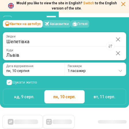
Would you like to view the site in English?
Switch
to the English
version of the site.
Квитки на автобус
Авіаквитки
Готелі
Шепетівка
→
Львів
пн, 10 серпня
/
1 пасажир
Звідки
Куди
Дата відправлення
Пасажири
пн, 10 серпня
1 пасажир
Шукати житло
нд, 9 серп.
пн, 10 серп.
вт, 11 серп.