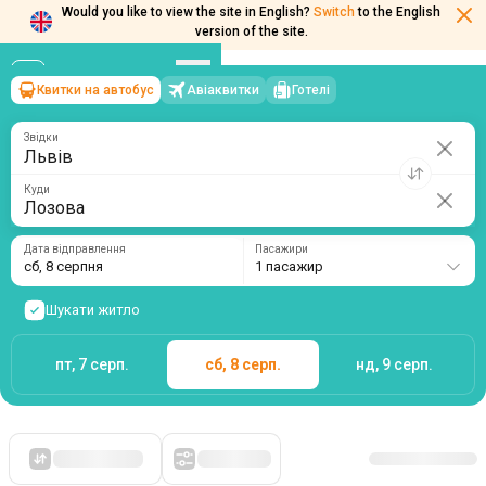
Would you like to view the site in English?
Switch
to the English
version of the site.
Квитки на автобус
Авіаквитки
Готелі
Львів
→
Лозова
сб, 8 серпня
/
1 пасажир
Звідки
Куди
Дата відправлення
Пасажири
сб, 8 серпня
1 пасажир
Шукати житло
пт, 7 серп.
сб, 8 серп.
нд, 9 серп.
Спочатку дешеві
Фільтри