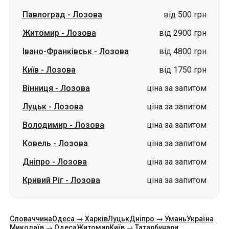
Київ
-
Лозова
від 1750 грн
Вінниця
-
Лозова
ціна за запитом
Луцьк
-
Лозова
ціна за запитом
Володимир
-
Лозова
ціна за запитом
Ковель
-
Лозова
ціна за запитом
Дніпро
-
Лозова
ціна за запитом
Кривий Ріг
-
Лозова
ціна за запитом
Словаччина
Одеса → Харків
Луцьк
Дніпро → Умань
Україна
Миколаїв → Одеса
Житомир
Київ → Татарбунари
Харків → Київ
Гданськ