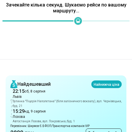
Рекомендації
Найдешевший
Найнижча ціна
22:15
сб, 8 серпня
Львів
Зупинка "Піцерія Наполетана" (біля залізничного вокзалу), вул. Чернівецька,
буд. 21
15:29
нд, 9 серпня
Лозова
Автостанція Лозова, вул. Покровська, буд. 1
Перевізник: Ширяєв Є.Б ФОП/Транспортна компанія VIP
3800 грн
Вибрати цей рейс
Найшвидший
17 год 14 хв
22:15
сб, 8 серпня