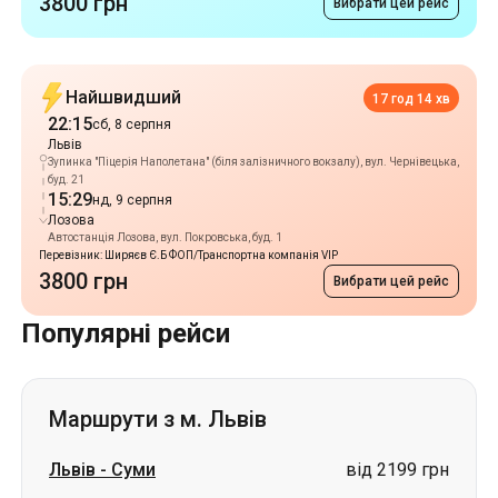
Львів
Зупинка "Піцерія Наполетана" (біля залізничного вокзалу), вул. Чернівецька,
буд. 21
15:29
нд, 9 серпня
Лозова
Автостанція Лозова, вул. Покровська, буд. 1
Перевізник: Ширяєв Є.Б ФОП/Транспортна компанія VIP
3800 грн
Вибрати цей рейс
Популярні рейси
Маршрути з м. Львів
Львів
-
Суми
від 2199 грн
Львів
-
Ромни
від 2199 грн
Львів
-
Самар (Новомосковськ)
від 3800 грн
Львів
-
Павлоград
від 3800 грн
Львів
-
Чугуїв
ціна за запитом