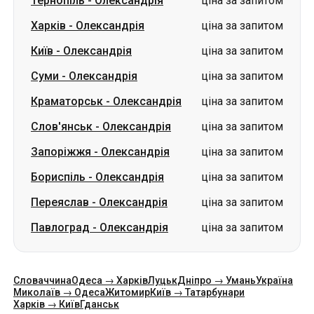
Тернопіль
-
Олександрія
ціна за запитом
Харків
-
Олександрія
ціна за запитом
Київ
-
Олександрія
ціна за запитом
Суми
-
Олександрія
ціна за запитом
Краматорськ
-
Олександрія
ціна за запитом
Слов'янськ
-
Олександрія
ціна за запитом
Запоріжжя
-
Олександрія
ціна за запитом
Бориспіль
-
Олександрія
ціна за запитом
Переяслав
-
Олександрія
ціна за запитом
Павлоград
-
Олександрія
ціна за запитом
Словаччина
Одеса → Харків
Луцьк
Дніпро → Умань
Україна
Миколаїв → Одеса
Житомир
Київ → Татарбунари
Харків → Київ
Гданськ