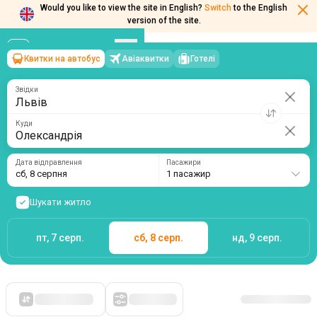
Would you like to view the site in English?
Switch
to the English
Квитки на автобус
Авіаквитки
Готелі
Львів
→
Олександрія
version of the site.
сб, 8 серпня
/
1 пасажир
Звідки
Куди
Дата відправлення
Пасажири
сб, 8 серпня
1 пасажир
Шукати житло
пт, 7 серп.
сб, 8 серп.
нд, 9 серп.