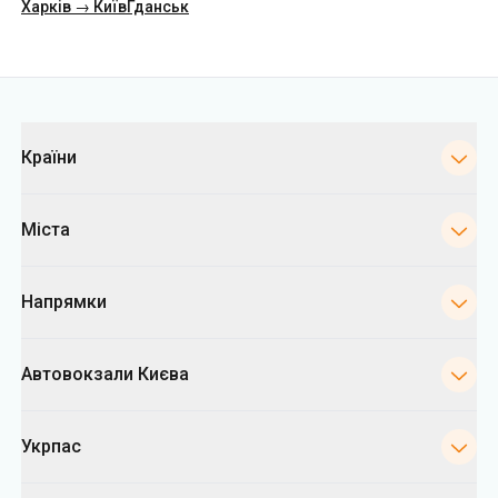
Харків → Київ
Гданськ
Категорії
Країни
Міста
Напрямки
Автовокзали Києва
Укрпас