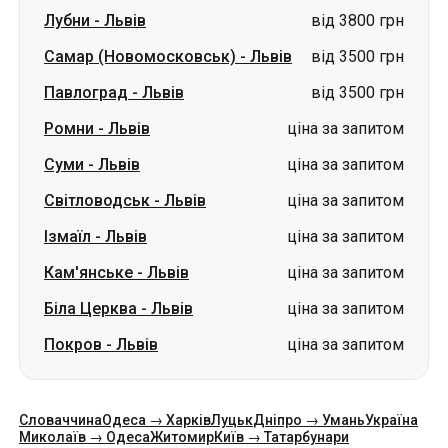
Лубни
-
Львів
від 3800 грн
Самар (Новомосковськ)
-
Львів
від 3500 грн
Павлоград
-
Львів
від 3500 грн
Ромни
-
Львів
ціна за запитом
Суми
-
Львів
ціна за запитом
Світловодськ
-
Львів
ціна за запитом
Ізмаїл
-
Львів
ціна за запитом
Кам'янське
-
Львів
ціна за запитом
Біла Церква
-
Львів
ціна за запитом
Покров
-
Львів
ціна за запитом
Словаччина
Одеса → Харків
Луцьк
Дніпро → Умань
Україна
Миколаїв → Одеса
Житомир
Київ → Татарбунари