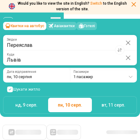
Would you like to view the site in English?
Switch
to the English
version of the site.
Квитки на автобус
Авіаквитки
Готелі
Переяслав
→
Львів
пн, 10 серпня
/
1 пасажир
Звідки
Куди
Дата відправлення
Пасажири
пн, 10 серпня
1 пасажир
Шукати житло
нд, 9 серп.
пн, 10 серп.
вт, 11 серп.