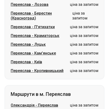
Переяслав
-
Лозова
ціна за запитом
Переяслав
-
Берестин
ціна за
(Красноград)
запитом
Переяслав
-
П'ятихатки
ціна за запитом
Переяслав
-
Краматорськ
ціна за запитом
Переяслав
-
Луцьк
ціна за запитом
Переяслав
-
Кам'янське
ціна за запитом
Переяслав
-
Київ
ціна за запитом
Переяслав
-
Кропивницький
ціна за запитом
Маршрути в м. Переяслав
Олександрія
-
Переяслав
ціна за запитом