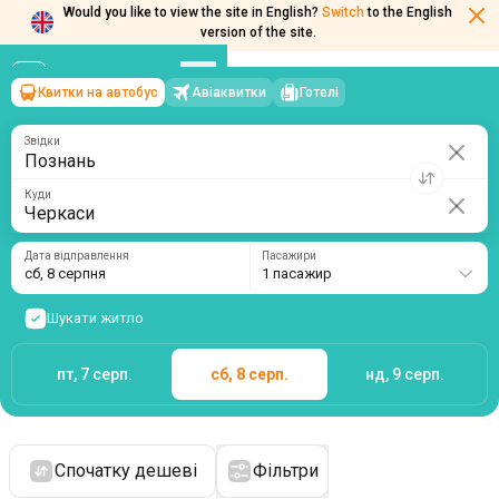
Would you like to view the site in English?
Switch
to the English
version of the site.
Квитки на автобус
Авіаквитки
Готелі
Познань
→
Черкаси
сб, 8 серпня
/
1 пасажир
Звідки
Куди
Дата відправлення
Пасажири
сб, 8 серпня
1 пасажир
Шукати житло
пт, 7 серп.
сб, 8 серп.
нд, 9 серп.
Спочатку дешеві
Фільтри