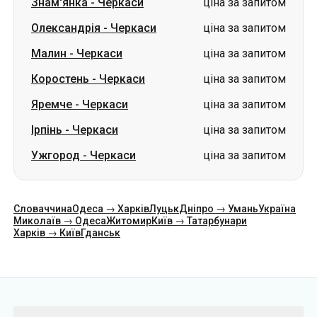
Знам'янка
-
Черкаси
ціна за запитом
Олександрія
-
Черкаси
ціна за запитом
Малин
-
Черкаси
ціна за запитом
Коростень
-
Черкаси
ціна за запитом
Яремче
-
Черкаси
ціна за запитом
Ірпінь
-
Черкаси
ціна за запитом
Ужгород
-
Черкаси
ціна за запитом
Словаччина
Одеса → Харків
Луцьк
Дніпро → Умань
Україна
Миколаїв → Одеса
Житомир
Київ → Татарбунари
Харків → Київ
Гданськ
Категорії