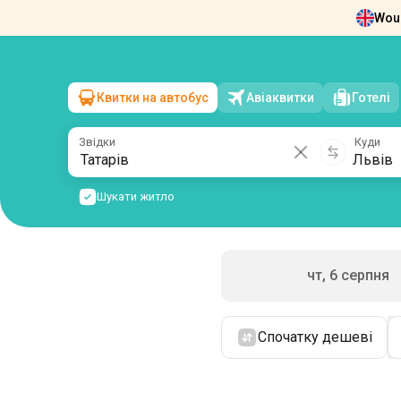
Woul
Новини
Про нас
Повернення квит
Квитки на автобус
Авіаквитки
Готелі
Татарів
→
Львів
пт, 7 серпня
/
1 пасажир
Звідки
Куди
Шукати житло
чт, 6 серпня
Спочатку дешеві