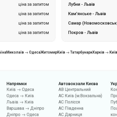
ціна за запитом
Лубни
-
Львів
ціна за запитом
Кам'янське
-
Львів
ціна за запитом
Самар (Новомосковськ
ціна за запитом
Покров
-
Львів
аїна
Миколаїв → Одеса
Житомир
Київ → Татарбунари
Харків → Киї
Напрямки
Автовокзали Києва
Ук
Київ → Одеса
АВ Центральний
Ко
Одеса → Київ
АС Київ (м.Вокзальна)
Про
Львів → Київ
АС Полісся
Пуб
Варшава → Дніпро
АС Південна
По
Дніпро → Одеса
АС Дарниця
кон