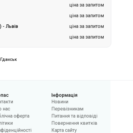
ціна за запитом
ціна за запитом
)
-
Львів
ціна за запитом
ціна за запитом
в
Гданськ
рпас
Інформація
нтакти
Новини
 нас
Перевізникам
лічна оферта
Питання та відповіді
літики
Повернення квитків
фіденційності
Карта сайту