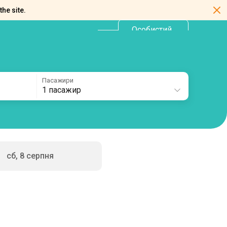
the site.
Особистий
UA
кабінет
Пасажири
1 пасажир
сб, 8 серпня