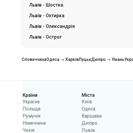
Львів
-
Шостка
Львів
-
Охтирка
Львів
-
Олександрія
Львів
-
Острог
Словаччина
Одеса → Харків
Луцьк
Дніпро → Умань
Укр
Країни
Міста
Категорії
Україна
Київ
Польща
Одеса
Румунія
Варшава
Німеччина
Дніпро
Чехія
Львів