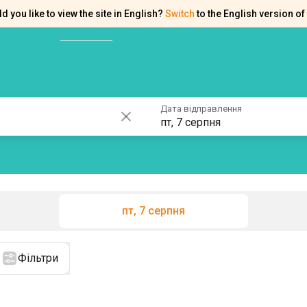
d you like to view the site in English?
Switch
to the English version of 
ків
Контакти
Допомога
Дата відправлення
пт, 7 серпня
пт, 7 серпня
Фільтри