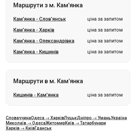
Кам'янка
-
Олександрівка
ціна за запитом
Кам'янка
-
Кишинів
ціна за запитом
Маршрути в м. Кам'янка
Кишинів
-
Кам'янка
ціна за запитом
Словаччина
Одеса → Харків
Луцьк
Дніпро → Умань
Україна
Миколаїв → Одеса
Житомир
Київ → Татарбунари
Харків → Київ
Гданськ
Категорії
Країни