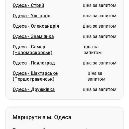
Одеса
-
Знам'янка
ціна за запитом
Одеса
-
Самар
ціна за
(Новомосковськ)
запитом
Одеса
-
Павлоград
ціна за запитом
Одеса
-
Шахтарське
ціна за
(Першотравенськ)
запитом
Одеса
-
Дружківка
ціна за запитом
Маршрути в м. Одеса
Трускавець
-
Одеса
ціна за запитом
Стрий
-
Одеса
ціна за запитом
Кропивницький
-
Одеса
ціна за запитом
Коростень
-
Одеса
ціна за запитом