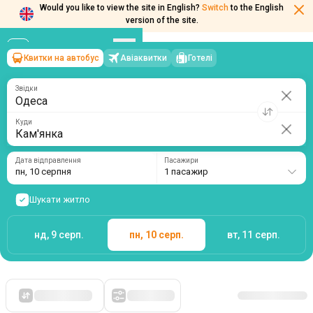
Would you like to view the site in English?
Switch
to the English
version of the site.
Квитки на автобус
Авіаквитки
Готелі
Одеса
→
Кам'янка
пн, 10 серпня
/
1 пасажир
Звідки
Куди
Дата відправлення
Пасажири
пн, 10 серпня
1 пасажир
Шукати житло
нд, 9 серп.
пн, 10 серп.
вт, 11 серп.
Спочатку дешеві
Фільтри