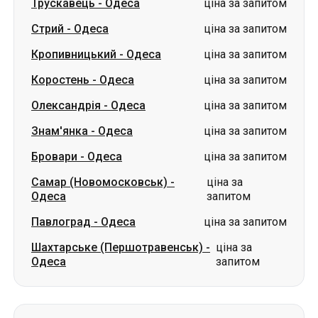
Олександрія
-
Одеса
ціна за запитом
Знам'янка
-
Одеса
ціна за запитом
Бровари
-
Одеса
ціна за запитом
Самар (Новомосковськ)
-
ціна за
Одеса
запитом
Павлоград
-
Одеса
ціна за запитом
Шахтарське (Першотравенськ)
-
ціна за
Одеса
запитом
Маршрути з м. Кам'янка
Кам'янка
-
Слов'янськ
ціна за запитом
Кам'янка
-
Харків
ціна за запитом