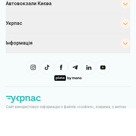
Автовокзали Києва
Укрпас
Інформація
Сайт використовує інформацію з файлів «cookies», зокрема, з метою
збору статистики, аналізу даних про поведінку користувачів, а також у
рекламних цілях. Ми можемо використовувати інформацію, щоб
показувати вам релевантний контент на сайті. Ви можете змінити
налаштування cookies у вашому браузері. Зміна налаштувань може
обмежити функціональність сайту.