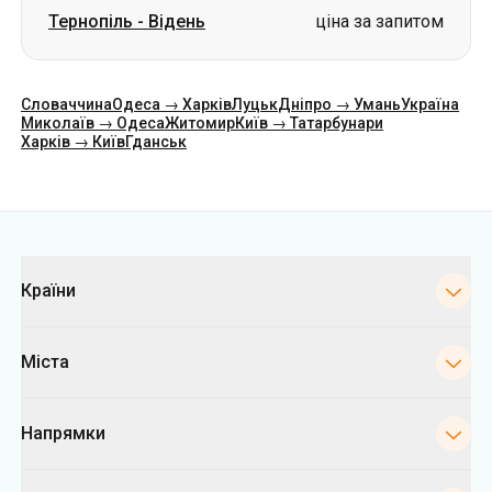
Тернопіль
-
Відень
ціна за запитом
Словаччина
Одеса → Харків
Луцьк
Дніпро → Умань
Україна
Миколаїв → Одеса
Житомир
Київ → Татарбунари
Харків → Київ
Гданськ
Категорії
Країни
Міста
Напрямки