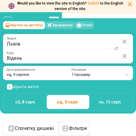
Would you like to view the site in English?
Switch
to the English
version of the site.
Квитки на автобус
Авіаквитки
Готелі
Львів
→
Відень
нд, 9 серпня
/
1 пасажир
Звідки
Куди
Дата відправлення
Пасажири
нд, 9 серпня
1 пасажир
Шукати житло
сб, 8 серп.
нд, 9 серп.
пн, 10 серп.
Спочатку дешеві
Фільтри