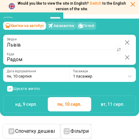
Would you like to view the site in English?
Switch
to the English
version of the site.
Квитки на автобус
Авіаквитки
Готелі
Львів
→
Радом
пн, 10 серпня
/
1 пасажир
Звідки
Куди
Дата відправлення
Пасажири
пн, 10 серпня
1 пасажир
Шукати житло
нд, 9 серп.
пн, 10 серп.
вт, 11 серп.
Спочатку дешеві
Фільтри