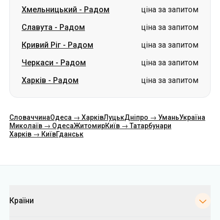
Хмельницький
-
Радом
ціна за запитом
Славута
-
Радом
ціна за запитом
Кривий Ріг
-
Радом
ціна за запитом
Черкаси
-
Радом
ціна за запитом
Харків
-
Радом
ціна за запитом
Словаччина
Одеса → Харків
Луцьк
Дніпро → Умань
Україна
Миколаїв → Одеса
Житомир
Київ → Татарбунари
Харків → Київ
Гданськ
Категорії
Країни