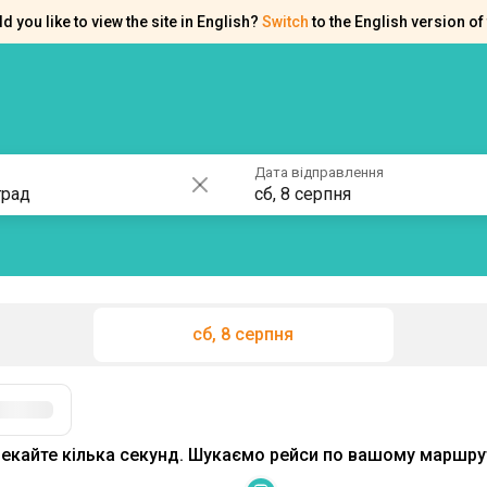
d you like to view the site in English?
Switch
to the English version of 
ків
Контакти
Допомога
Дата відправлення
сб, 8 серпня
сб, 8 серпня
екайте кілька секунд. Шукаємо рейси по вашому маршрут