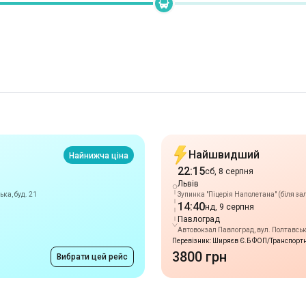
Найшвидший
Найнижча ціна
22:15
сб, 8 серпня
Львів
ька, буд. 21
Зупинка "Піцерія Наполетана" (біля зал
14:40
нд, 9 серпня
Павлоград
Автовокзал Павлоград, вул. Полтавська
Перевізник: Ширяєв Є.Б ФОП/Транспортн
3800 грн
Вибрати цей рейс