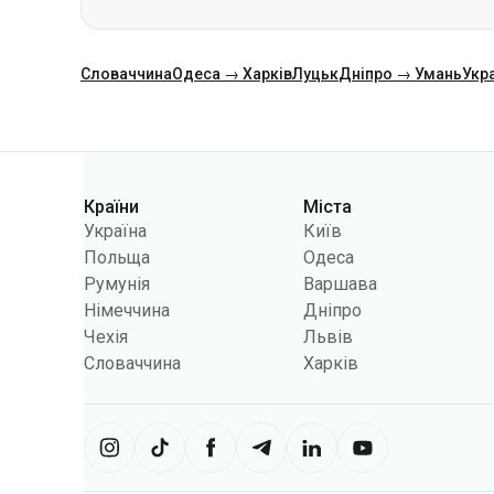
Словаччина
Одеса → Харків
Луцьк
Дніпро → Умань
Укр
Категорії
Країни
Міста
Україна
Київ
Польща
Одеса
Румунія
Варшава
Німеччина
Дніпро
Чехія
Львів
Словаччина
Харків