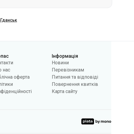
в
Гданськ
рпас
Інформація
нтакти
Новини
 нас
Перевізникам
лічна оферта
Питання та відповіді
літики
Повернення квитків
фіденційності
Карта сайту