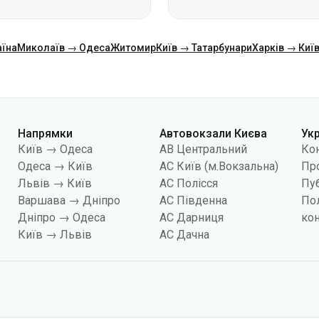
аїна
Миколаїв → Одеса
Житомир
Київ → Татарбунари
Харків → Киї
Напрямки
Автовокзали Києва
Ук
Київ → Одеса
АВ Центральний
Ко
Одеса → Київ
АС Київ (м.Вокзальна)
Про
Львів → Київ
АС Полісся
Пуб
Варшава → Дніпро
АС Південна
По
Дніпро → Одеса
АС Дарниця
кон
Київ → Львів
АС Дачна