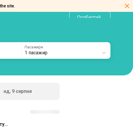
the site.
Особистий
UA
кабінет
Пасажири
1 пасажир
нд, 9 серпня
у...