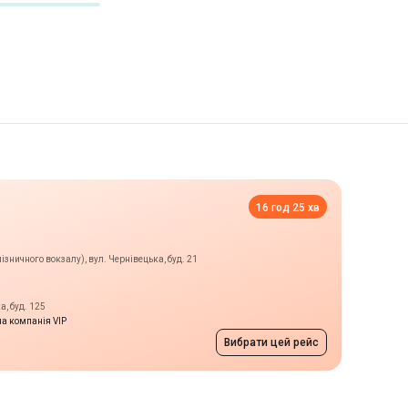
16 год 25 хв
ізничного вокзалу), вул. Чернівецька, буд. 21
, буд. 125
а компанія VIP
Вибрати цей рейс