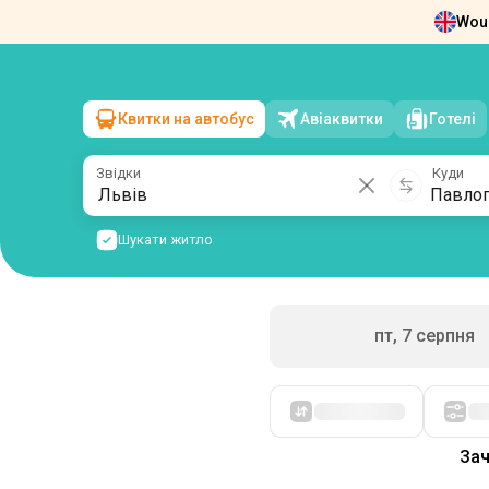
Woul
Новини
Про нас
Повернення квит
Квитки на автобус
Авіаквитки
Готелі
Львів
→
Павлоград
сб, 8 серпня
/
1 пасажир
Звідки
Куди
Шукати житло
пт, 7 серпня
Зач