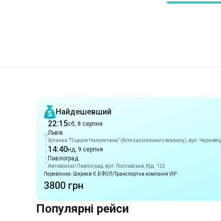
Рекомендації
Найдешевший
22:15
сб, 8 серпня
Львів
Зупинка "Піцерія Наполетана" (біля залізничного вокзалу), вул. Чернівец
14:40
нд, 9 серпня
Павлоград
Автовокзал Павлоград, вул. Полтавська, буд. 125
Перевізник: Ширяєв Є.Б ФОП/Транспортна компанія VIP
3800 грн
Популярні рейси