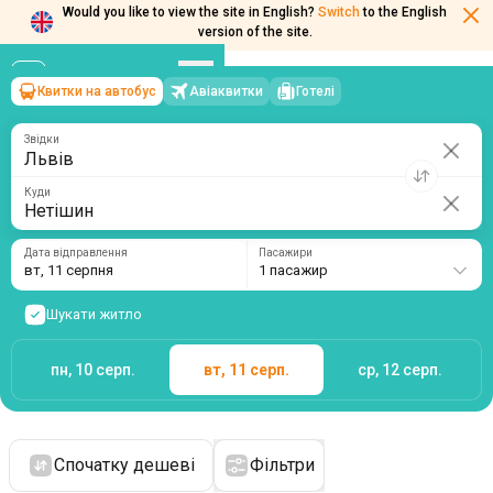
Would you like to view the site in English?
Switch
to the English
version of the site.
Квитки на автобус
Авіаквитки
Готелі
Львів
→
Нетішин
вт, 11 серпня
/
1 пасажир
Звідки
Куди
Дата відправлення
Пасажири
вт, 11 серпня
1 пасажир
Шукати житло
пн, 10 серп.
вт, 11 серп.
ср, 12 серп.
Спочатку дешеві
Фільтри