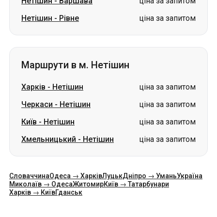
Нетішин
-
Варшава
ціна за запитом
Нетішин
-
Рівне
ціна за запитом
Маршрути в м. Нетішин
Харків
-
Нетішин
ціна за запитом
Черкаси
-
Нетішин
ціна за запитом
Київ
-
Нетішин
ціна за запитом
Хмельницький
-
Нетішин
ціна за запитом
Словаччина
Одеса → Харків
Луцьк
Дніпро → Умань
Україна
Миколаїв → Одеса
Житомир
Київ → Татарбунари
Харків → Київ
Гданськ