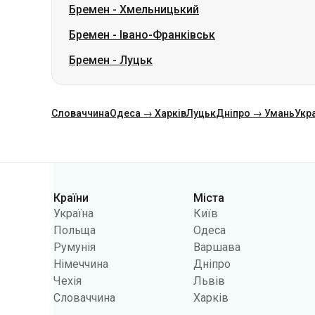
Бремен
-
Хмельницький
Бремен
-
Івано-Франківськ
Бремен
-
Луцьк
Словаччина
Одеса → Харків
Луцьк
Дніпро → Умань
Укр
Категорії
Країни
Міста
Україна
Київ
Польща
Одеса
Румунія
Варшава
Німеччина
Дніпро
Чехія
Львів
Словаччина
Харків