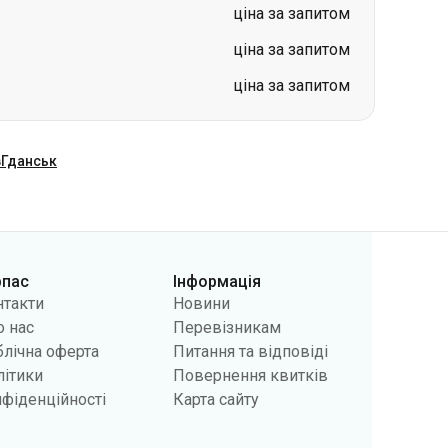
ціна за запитом
ціна за запитом
ціна за запитом
в
Гданськ
рпас
Інформація
нтакти
Новини
 нас
Перевізникам
лічна оферта
Питання та відповіді
літики
Повернення квитків
фіденційності
Карта сайту