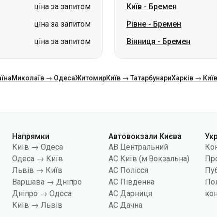
ціна за запитом
Київ
-
Бремен
ціна за запитом
Рівне
-
Бремен
ціна за запитом
Вінниця
-
Бремен
аїна
Миколаїв → Одеса
Житомир
Київ → Татарбунари
Харків → Киї
Напрямки
Автовокзали Києва
Ук
Київ → Одеса
АВ Центральний
Ко
Одеса → Київ
АС Київ (м.Вокзальна)
Про
Львів → Київ
АС Полісся
Пуб
Варшава → Дніпро
АС Південна
По
Дніпро → Одеса
АС Дарниця
кон
Київ → Львів
АС Дачна