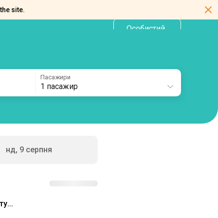
the site.
Особистий
UA
кабінет
Пасажири
1 пасажир
нд, 9 серпня
у...