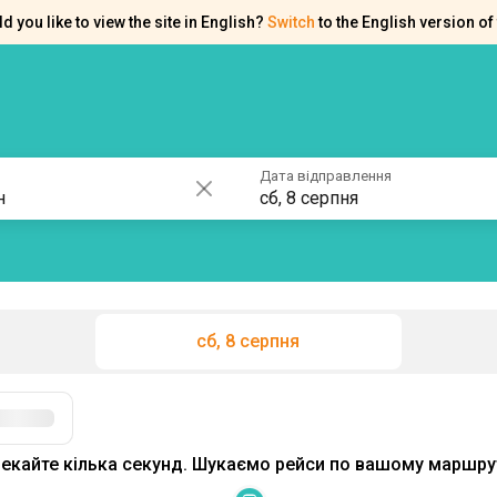
d you like to view the site in English?
Switch
to the English version of 
ків
Контакти
Допомога
Дата відправлення
сб, 8 серпня
сб, 8 серпня
екайте кілька секунд. Шукаємо рейси по вашому маршрут