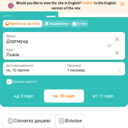
Would you like to view the site in English?
Switch
to the English
version of the site.
Квитки на автобус
Авіаквитки
Готелі
Дортмунд
→
Львів
пн, 10 серпня
/
1 пасажир
Звідки
Куди
Дата відправлення
Пасажири
пн, 10 серпня
1 пасажир
Шукати житло
нд, 9 серп.
пн, 10 серп.
вт, 11 серп.
Спочатку дешеві
Фільтри