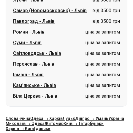
Самар (Новомосковськ)
-
Львів
від 3500 грн
Павлоград
-
Львів
від 3500 грн
Ромни
-
Львів
ціна за запитом
Суми
-
Львів
ціна за запитом
Світловодськ
-
Львів
ціна за запитом
Переяслав
-
Львів
ціна за запитом
Ізмаїл
-
Львів
ціна за запитом
Кам'янське
-
Львів
ціна за запитом
Біла Церква
-
Львів
ціна за запитом
Словаччина
Одеса → Харків
Луцьк
Дніпро → Умань
Україна
Миколаїв → Одеса
Житомир
Київ → Татарбунари
Харків → Київ
Гданськ