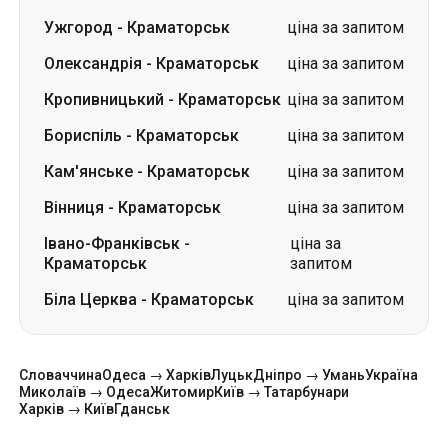
Ужгород
-
Краматорськ
ціна за запитом
Олександрія
-
Краматорськ
ціна за запитом
Кропивницький
-
Краматорськ
ціна за запитом
Бориспіль
-
Краматорськ
ціна за запитом
Кам'янське
-
Краматорськ
ціна за запитом
Вінниця
-
Краматорськ
ціна за запитом
Івано-Франківськ
-
ціна за
Краматорськ
запитом
Біла Церква
-
Краматорськ
ціна за запитом
Словаччина
Одеса → Харків
Луцьк
Дніпро → Умань
Україна
Миколаїв → Одеса
Житомир
Київ → Татарбунари
Харків → Київ
Гданськ