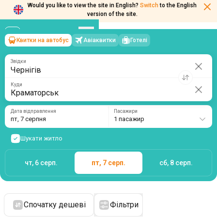
Would you like to view the site in English?
Switch
to the English
version of the site.
Квитки на автобус
Авіаквитки
Готелі
Чернігів
→
Краматорськ
пт, 7 серпня
/
1 пасажир
Звідки
Куди
Дата відправлення
Пасажири
пт, 7 серпня
1 пасажир
Шукати житло
чт, 6 серп.
пт, 7 серп.
сб, 8 серп.
Спочатку дешеві
Фільтри