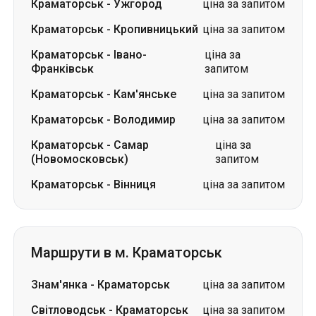
Краматорськ
-
Ужгород
ціна за запитом
Краматорськ
-
Кропивницький
ціна за запитом
Краматорськ
-
Івано-
ціна за
Франківськ
запитом
Краматорськ
-
Кам'янське
ціна за запитом
Краматорськ
-
Володимир
ціна за запитом
Краматорськ
-
Самар
ціна за
(Новомосковськ)
запитом
Краматорськ
-
Вінниця
ціна за запитом
Маршрути в м. Краматорськ
Знам'янка
-
Краматорськ
ціна за запитом
Світловодськ
-
Краматорськ
ціна за запитом