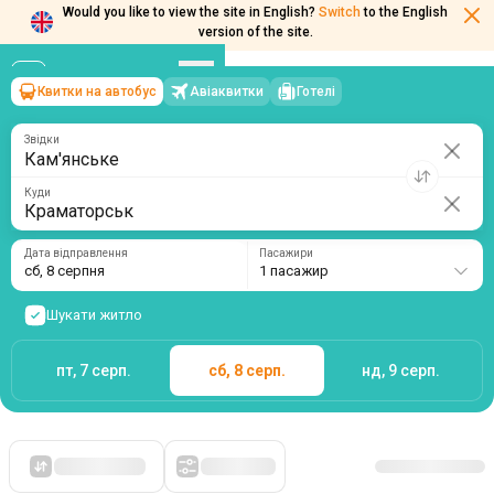
Would you like to view the site in English?
Switch
to the English
Квитки на автобус
Авіаквитки
Готелі
Кам'янське
→
Краматорськ
version of the site.
сб, 8 серпня
/
1 пасажир
Звідки
Куди
Дата відправлення
Пасажири
сб, 8 серпня
1 пасажир
Шукати житло
пт, 7 серп.
сб, 8 серп.
нд, 9 серп.