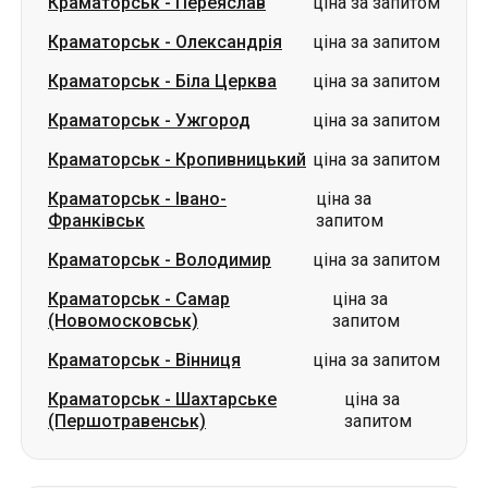
Краматорськ
-
Переяслав
ціна за запитом
Краматорськ
-
Олександрія
ціна за запитом
Краматорськ
-
Біла Церква
ціна за запитом
Краматорськ
-
Ужгород
ціна за запитом
Краматорськ
-
Кропивницький
ціна за запитом
Краматорськ
-
Івано-
ціна за
Франківськ
запитом
Краматорськ
-
Володимир
ціна за запитом
Краматорськ
-
Самар
ціна за
(Новомосковськ)
запитом
Краматорськ
-
Вінниця
ціна за запитом
Краматорськ
-
Шахтарське
ціна за
(Першотравенськ)
запитом