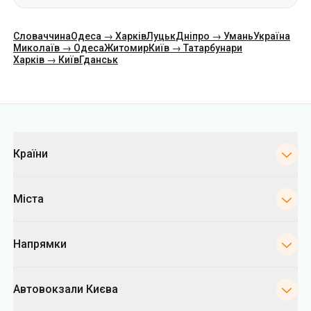
Словаччина
Одеса → Харків
Луцьк
Дніпро → Умань
Україна
Миколаїв → Одеса
Житомир
Київ → Татарбунари
Харків → Київ
Гданськ
Категорії
Країни
Міста
Напрямки
Автовокзали Києва