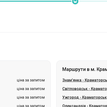
Маршрути в м. Кра
ціна за запитом
Знам'янка
-
Краматорс
ціна за запитом
Світловодськ
-
Крамато
ціна за запитом
Ужгород
-
Краматорськ
ціна за запитом
Олександрія
-
Краматор
ціна за запитом
Бориспіль
-
Краматорсь
ціна за запитом
Кам'янське
-
Краматор
ціна за запитом
Вінниця
-
Краматорськ