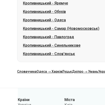
Кропивницький
-
Самар (Новомосковськ)
Кропивницький
-
Павлоград
Кропивницький
-
Синельникове
Кропивницький
-
Слов'янськ
Словаччина
Одеса → Харків
Луцьк
Дніпро → Умань
Укр
Категорії
Країни
Міста
Україна
Київ
Польща
Одеса
Румунія
Варшава
Німеччина
Дніпро
Чехія
Львів