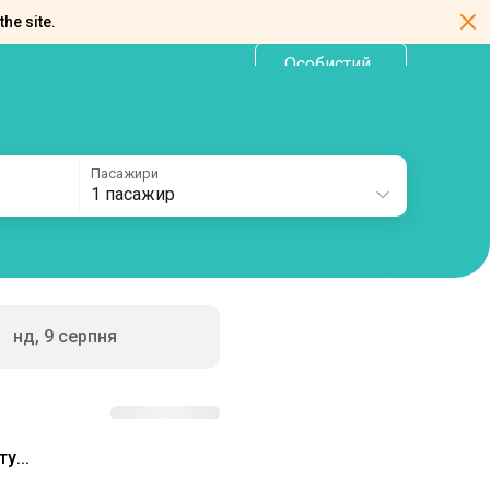
the site.
Особистий
UA
кабінет
Пасажири
1 пасажир
нд, 9 серпня