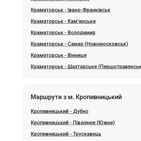
Краматорськ
-
Самар (Новомосковськ)
Краматорськ
-
Вінниця
Краматорськ
-
Шахтарське (Першотравенсь
Маршрути з м. Кропивницький
Кропивницький
-
Дубно
Кропивницький
-
Південне (Южне)
Кропивницький
-
Трускавець
Кропивницький
-
Яремче
Кропивницький
-
Обухів
Кропивницький
-
Одеса