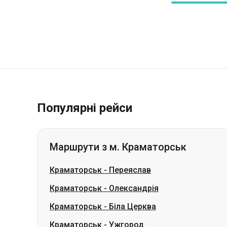
Популярні рейси
Маршрути з м. Краматорськ
Краматорськ
-
Переяслав
Краматорськ
-
Олександрія
Краматорськ
-
Біла Церква
Краматорськ
-
Ужгород
Краматорськ
-
Івано-Франківськ
Краматорськ
-
Кам'янське
Краматорськ
-
Володимир