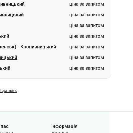
ький
ціна за запитом
венськ)
-
Кропивницький
ціна за запитом
ницький
ціна за запитом
ький
ціна за запитом
в
Гданськ
рпас
Інформація
нтакти
Новини
 нас
Перевізникам
лічна оферта
Питання та відповіді
літики
Повернення квитків
фіденційності
Карта сайту