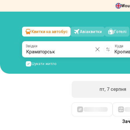
Woul
Новини
Про нас
Повернення квит
Квитки на автобус
Авіаквитки
Готелі
Краматорськ
→
Кропивницький
сб, 8 серпня
/
1 пасажир
Звідки
Куди
Шукати житло
пт, 7 серпня
Спочатку дешеві