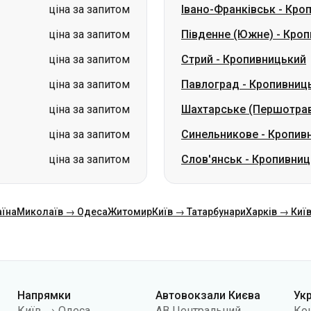
ціна за запитом
Павлоград
-
Кропивниц
ціна за запитом
Шахтарське (Першотра
ціна за запитом
Синельникове
-
Кропив
ціна за запитом
Слов'янськ
-
Кропивниц
аїна
Миколаїв → Одеса
Житомир
Київ → Татарбунари
Харків → Киї
Напрямки
Автовокзали Києва
Ук
Київ → Одеса
АВ Центральний
Ко
Одеса → Київ
АС Київ (м.Вокзальна)
Про
Львів → Київ
АС Полісся
Пуб
Варшава → Дніпро
АС Південна
По
Дніпро → Одеса
АС Дарниця
кон