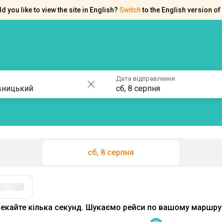
d you like to view the site in English?
Switch
to the English version of 
ків
Контакти
Допомога
Дата відправлення
сб, 8 серпня
сб, 8 серпня
Фільтри