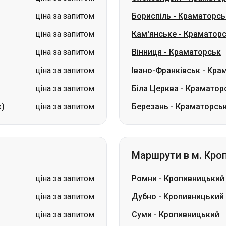
ціна за запитом
Івано-Франківськ
-
Кра
ціна за запитом
Біла Церква
-
Краматор
к)
ціна за запитом
Березань
-
Краматорсь
Маршрути в м. Кро
ціна за запитом
Ромни
-
Кропивницький
ціна за запитом
Дубно
-
Кропивницький
ціна за запитом
Суми
-
Кропивницький
ціна за запитом
Івано-Франківськ
-
Кроп
ціна за запитом
Південне (Южне)
-
Кроп
ціна за запитом
Стрий
-
Кропивницький