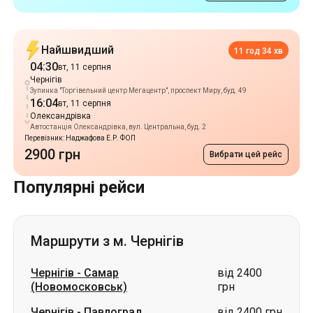
Зупинка "Торгівельний центр Мегацентр", проспект Миру, буд. 49
16:04
вт, 11 серпня
Олександрівка
Автостанція Олександрівка, вул. Центральна, буд. 2
Перевізник: Наджафова Е.Р. ФОП
2900 грн
Вибрати цей рейс
Популярні рейси
Маршрути з м. Чернігів
Чернігів
-
Самар
від 2400
(Новомосковськ)
грн
Чернігів
-
Павлоград
від 2400 грн
Чернігів
-
Трускавець
ціна за запитом
Чернігів
-
Кропивницький
ціна за запитом
Чернігів
-
Володимир
ціна за запитом