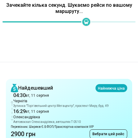
Рекомендації
Найдешевший
Найнижча ціна
04:30
вт, 11 серпня
Чернігів
Зупинка "Торгівельний центр Мегацентр", проспект Миру, буд. 49
16:29
вт, 11 серпня
Олександрівка
Автовокзал Олександрівка, автошлях Т 0510
Перевізник: Ширяєв Є.Б ФОП/Транспортна компанія VIP
2900 грн
Вибрати цей рейс
Найшвидший
11 год 34 хв
04:30
вт, 11 серпня
Чернігів