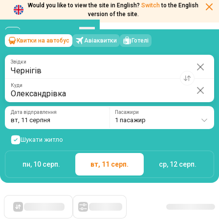
Would you like to view the site in English?
Switch
to the English
version of the site.
Квитки на автобус
Авіаквитки
Готелі
Чернігів
→
Олександрівка
вт, 11 серпня
/
1 пасажир
Звідки
Куди
Дата відправлення
Пасажири
вт, 11 серпня
1 пасажир
Шукати житло
пн, 10 серп.
вт, 11 серп.
ср, 12 серп.
Спочатку дешеві
Фільтри