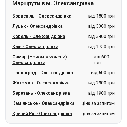
Ковель
-
Олександрівка
від 3400 грн
Київ
-
Олександрівка
від 1750 грн
Самар (Новомосковськ)
-
від 600
Олександрівка
грн
Павлоград
-
Олександрівка
від 600 грн
Житомир
-
Олександрівка
від 2900 грн
Березань
-
Олександрівка
від 1900 грн
Кам'янське
-
Олександрівка
ціна за запитом
Кривий Ріг
-
Олександрівка
ціна за запитом
Словаччина
Одеса → Харків
Луцьк
Дніпро → Умань
Україна
Миколаїв → Одеса
Житомир
Київ → Татарбунари
Харків → Київ
Гданськ