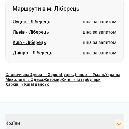
Маршрути в м. Ліберець
Луцьк
-
Ліберець
ціна за запитом
Львів
-
Ліберець
ціна за запитом
Київ
-
Ліберець
ціна за запитом
Дніпро
-
Ліберець
ціна за запитом
Словаччина
Одеса → Харків
Луцьк
Дніпро → Умань
Україна
Миколаїв → Одеса
Житомир
Київ → Татарбунари
Харків → Київ
Гданськ
Категорії
Країни