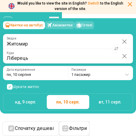
Would you like to view the site in English?
Switch
to the English
version of the site.
Квитки на автобус
Авіаквитки
Готелі
Житомир
→
Ліберець
пн, 10 серпня
/
1 пасажир
Звідки
Куди
Дата відправлення
Пасажири
пн, 10 серпня
1 пасажир
Шукати житло
нд, 9 серп.
пн, 10 серп.
вт, 11 серп.
Спочатку дешеві
Фільтри