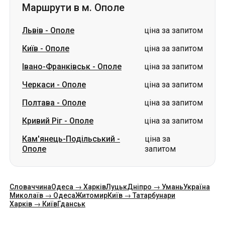
Івано-Франківськ
-
Ополе
ціна за запитом
Черкаси
-
Ополе
ціна за запитом
Полтава
-
Ополе
ціна за запитом
Кривий Ріг
-
Ополе
ціна за запитом
Кам'янець-Подільський
-
ціна за
Ополе
запитом
Словаччина
Одеса → Харків
Луцьк
Дніпро → Умань
Україна
Миколаїв → Одеса
Житомир
Київ → Татарбунари
Харків → Київ
Гданськ
Категорії
Країни