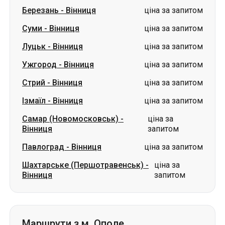
Ужгород
-
Вінниця
ціна за запитом
Стрий
-
Вінниця
ціна за запитом
Ізмаїл
-
Вінниця
ціна за запитом
Самар (Новомосковськ)
-
ціна за
Вінниця
запитом
Павлоград
-
Вінниця
ціна за запитом
Шахтарське (Першотравенськ)
-
ціна за
Вінниця
запитом
Маршрути з м. Ополе
Ополе
-
Рокитне
ціна за запитом
Ополе
-
Львів
ціна за запитом
Ополе
-
Київ
ціна за запитом