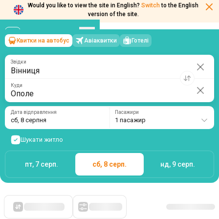
Would you like to view the site in English?
Switch
to the English
version of the site.
Квитки на автобус
Авіаквитки
Готелі
Вінниця
→
Ополе
сб, 8 серпня
/
1 пасажир
Звідки
Куди
Дата відправлення
Пасажири
сб, 8 серпня
1 пасажир
Шукати житло
пт, 7 серп.
сб, 8 серп.
нд, 9 серп.
Спочатку дешеві
Фільтри