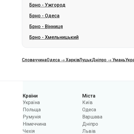
Брно
-
Ужгород
Брно
-
Одеса
Брно
-
Вінниця
Брно
-
Хмельницький
Словаччина
Одеса → Харків
Луцьк
Дніпро → Умань
Укр
Категорії
Країни
Міста
Україна
Київ
Польща
Одеса
Румунія
Варшава
Німеччина
Дніпро
Чехія
Львів