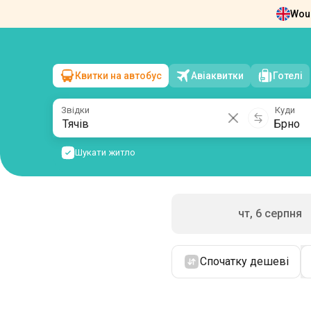
Woul
Новини
Про нас
Повернення квит
Квитки на автобус
Авіаквитки
Готелі
Тячів
→
Брно
пт, 7 серпня
/
1 пасажир
Звідки
Куди
Шукати житло
чт, 6 серпня
Спочатку дешеві