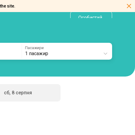
the site.
Особистий
UA
кабінет
Пасажири
1 пасажир
сб, 8 серпня