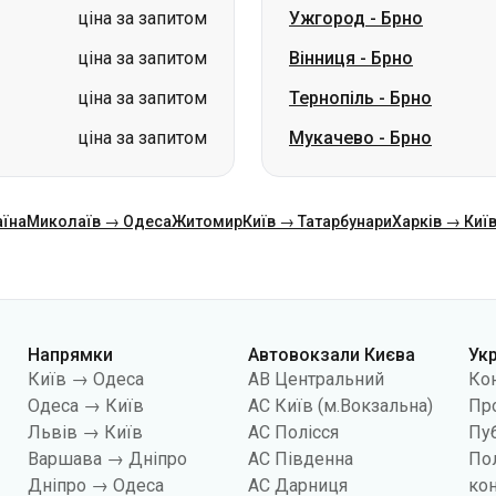
ціна за запитом
Ужгород
-
Брно
ціна за запитом
Вінниця
-
Брно
ціна за запитом
Тернопіль
-
Брно
ціна за запитом
Мукачево
-
Брно
аїна
Миколаїв → Одеса
Житомир
Київ → Татарбунари
Харків → Киї
Напрямки
Автовокзали Києва
Ук
Київ → Одеса
АВ Центральний
Ко
Одеса → Київ
АС Київ (м.Вокзальна)
Про
Львів → Київ
АС Полісся
Пуб
Варшава → Дніпро
АС Південна
По
Дніпро → Одеса
АС Дарниця
кон