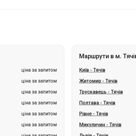
Маршрути в м. Тячі
ціна за запитом
Київ
-
Тячів
ціна за запитом
Житомир
-
Тячів
ціна за запитом
Трускавець
-
Тячів
ціна за запитом
Полтава
-
Тячів
ціна за запитом
Рівне
-
Тячів
ціна за запитом
Микуличин
-
Тячів
ціна за запитом
Львів
-
Тячів