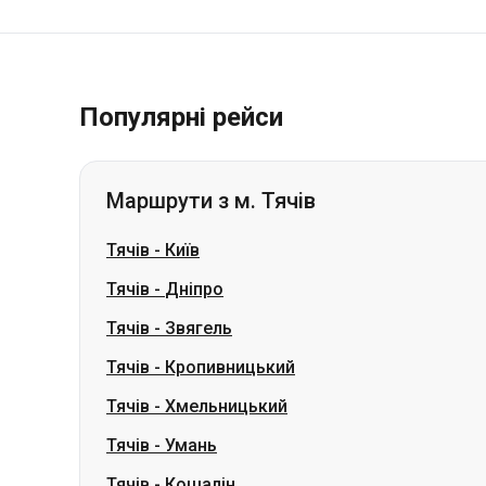
Популярні рейси
Маршрути з м. Тячів
Тячів
-
Київ
Тячів
-
Дніпро
Тячів
-
Звягель
Тячів
-
Кропивницький
Тячів
-
Хмельницький
Тячів
-
Умань
Тячів
-
Кошалін