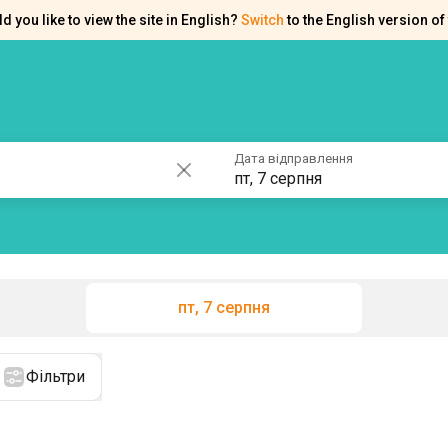
d you like to view the site in English?
Switch
to the English version of 
ків
Контакти
Допомога
Дата відправлення
пт, 7 серпня
пт, 7 серпня
Фільтри