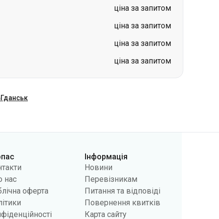
ціна за запитом
ціна за запитом
ціна за запитом
ціна за запитом
в
Гданськ
рпас
Інформація
нтакти
Новини
 нас
Перевізникам
лічна оферта
Питання та відповіді
літики
Повернення квитків
фіденційності
Карта сайту