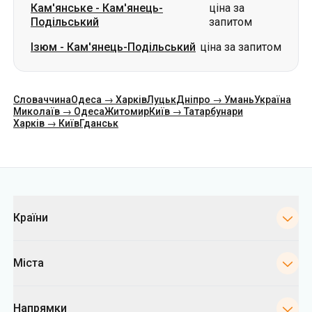
Кам'янське
-
Кам'янець-
ціна за
Подільський
запитом
Ізюм
-
Кам'янець-Подільський
ціна за запитом
Словаччина
Одеса → Харків
Луцьк
Дніпро → Умань
Україна
Миколаїв → Одеса
Житомир
Київ → Татарбунари
Харків → Київ
Гданськ
Категорії
Країни
Міста
Напрямки