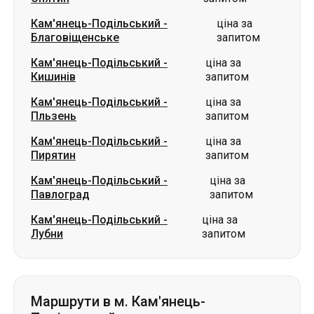
Кам'янець-Подільський
-
ціна за
Благовіщенське
запитом
Кам'янець-Подільський
-
ціна за
Кишинів
запитом
Кам'янець-Подільський
-
ціна за
Пльзень
запитом
Кам'янець-Подільський
-
ціна за
Пирятин
запитом
Кам'янець-Подільський
-
ціна за
Павлоград
запитом
Кам'янець-Подільський
-
ціна за
Лубни
запитом
Маршрути в м. Кам'янець-