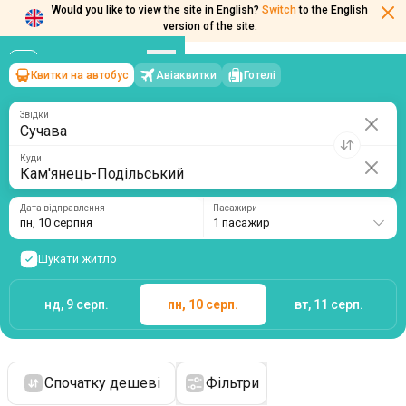
Would you like to view the site in English?
Switch
to the English
version of the site.
Квитки на автобус
Авіаквитки
Готелі
Сучава
→
Кам'янець-Подільський
пн, 10 серпня
/
1 пасажир
Звідки
Куди
Дата відправлення
Пасажири
пн, 10 серпня
1 пасажир
Шукати житло
нд, 9 серп.
пн, 10 серп.
вт, 11 серп.
Спочатку дешеві
Фільтри