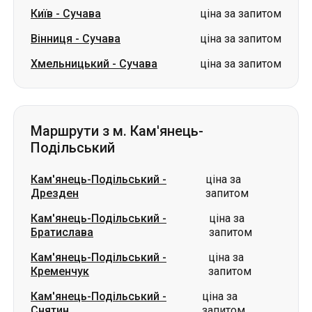
Київ
-
Сучава
ціна за запитом
Вінниця
-
Сучава
ціна за запитом
Хмельницький
-
Сучава
ціна за запитом
Маршрути з м. Кам'янець-
Подільський
Кам'янець-Подільський
-
ціна за
Дрезден
запитом
Кам'янець-Подільський
-
ціна за
Братислава
запитом
Кам'янець-Подільський
-
ціна за
Кременчук
запитом
Кам'янець-Подільський
-
ціна за
Снятин
запитом