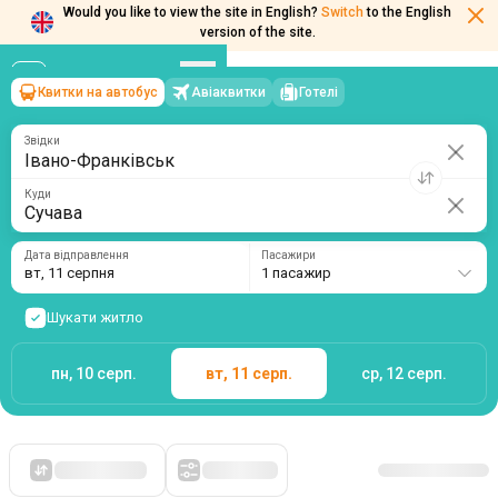
Would you like to view the site in English?
Switch
to the English
version of the site.
Квитки на автобус
Авіаквитки
Готелі
Івано-Франківськ
→
Сучава
вт, 11 серпня
/
1 пасажир
Звідки
Куди
Дата відправлення
Пасажири
вт, 11 серпня
1 пасажир
Шукати житло
пн, 10 серп.
вт, 11 серп.
ср, 12 серп.
Спочатку дешеві
Фільтри