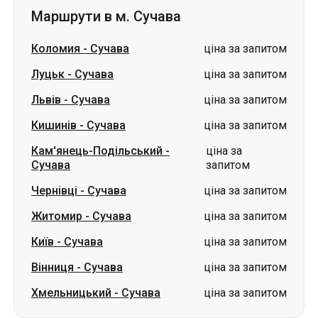
Львів
-
Сучава
ціна за запитом
Кишинів
-
Сучава
ціна за запитом
Кам'янець-Подільський
-
ціна за
Сучава
запитом
Чернівці
-
Сучава
ціна за запитом
Житомир
-
Сучава
ціна за запитом
Київ
-
Сучава
ціна за запитом
Вінниця
-
Сучава
ціна за запитом
Хмельницький
-
Сучава
ціна за запитом
Словаччина
Одеса → Харків
Луцьк
Дніпро → Умань
Україна
Миколаїв → Одеса
Житомир
Київ → Татарбунари
Харків → Київ
Гданськ