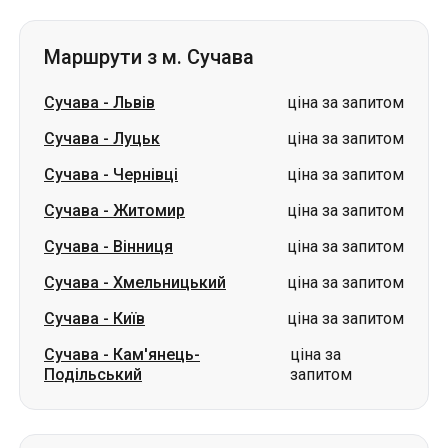
Сучава
-
Луцьк
ціна за запитом
Сучава
-
Чернівці
ціна за запитом
Сучава
-
Житомир
ціна за запитом
Сучава
-
Вінниця
ціна за запитом
Сучава
-
Хмельницький
ціна за запитом
Сучава
-
Київ
ціна за запитом
Сучава
-
Кам'янець-
ціна за
Подільський
запитом
Маршрути в м. Сучава
Коломия
-
Сучава
ціна за запитом
Луцьк
-
Сучава
ціна за запитом